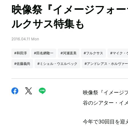
映像祭『イメージフォー
ルクサス特集も
2016.04.11 Mon
#和田淳
#田名網敬一
#河瀬直美
#フルクサス
#マイク・
#佐藤義尚
#ミシェル・ウエルベック
#アンドレアス・ホルヴァ
映像祭『イメージフ
谷のシアター・イ
今年で30回目を