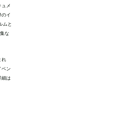
キュメ
降のイ
ルムと
特集な
まれ
イベン
詳細は