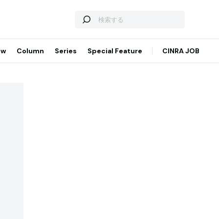
ew
Column
Series
Special Feature
CINRA JOB