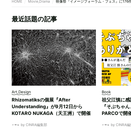
HOME
Movie,Drama
映像祭『イメージフォーラム・フェス』に176
最近話題の記事
Art,Design
Book
Rhizomatiksの個展『After
祖父江慎に感
Understanding』が9月12日から
『そぶちゃん
KOTARO NUKAGA（天王洲）で開催
PARCOで開
by CINRA編集部
by CINRA