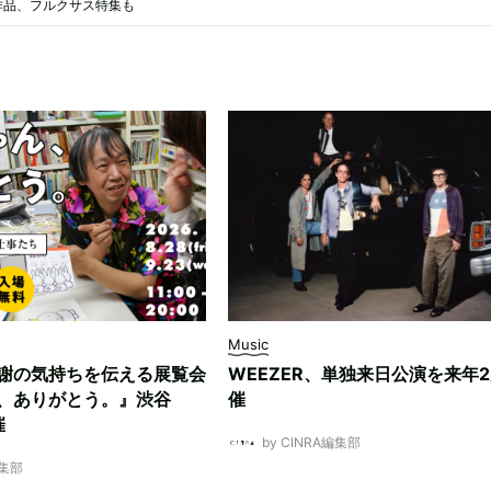
作品、フルクサス特集も
Music
謝の気持ちを伝える展覧会
WEEZER、単独来日公演を来年
、ありがとう。』渋谷
催
催
by CINRA編集部
編集部