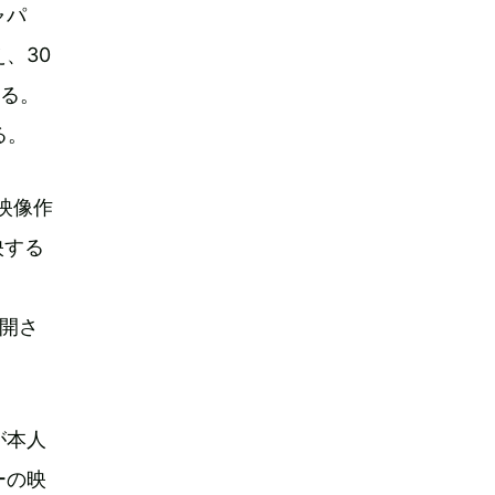
ャパ
、30
れる。
る。
映像作
映する
展開さ
が本人
ーの映