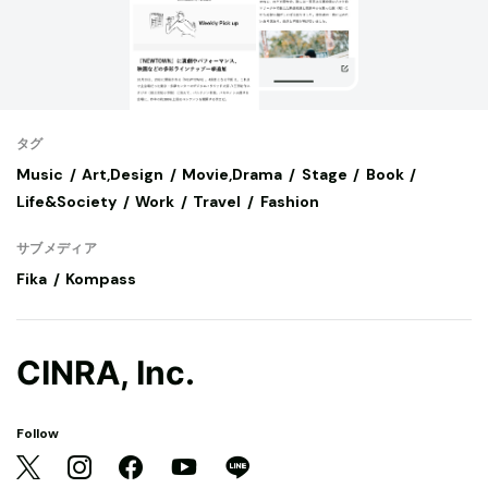
タグ
Music
Art,Design
Movie,Drama
Stage
Book
Life&Society
Work
Travel
Fashion
サブメディア
Fika
Kompass
CINRA, Inc.
Follow