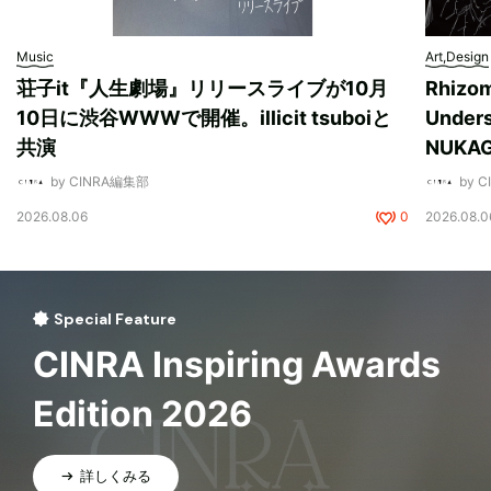
Music
Art,Design
荘子it『人生劇場』リリースライブが10月
Rhizo
10日に渋谷WWWで開催。illicit tsuboiと
Unde
共演
NUK
by CINRA編集部
by 
2026.08.06
0
2026.08.0
Special Feature
CINRA Inspiring Awards
Edition 2026
詳しくみる