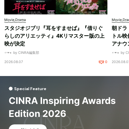
Movie,Drama
Movie,Dr
スタジオジブリ『耳をすませば』『借りぐ
朝ドラ
らしのアリエッティ』4Kリマスター版の上
トル映
映が決定
アナウ
by CINRA編集部
by 
2026.08.07
0
2026.08.0
Special Feature
CINRA Inspiring Awards
Edition 2026