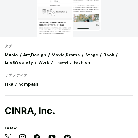
タグ
Music
Art,Design
Movie,Drama
Stage
Book
Life&Society
Work
Travel
Fashion
サブメディア
Fika
Kompass
CINRA, Inc.
Follow