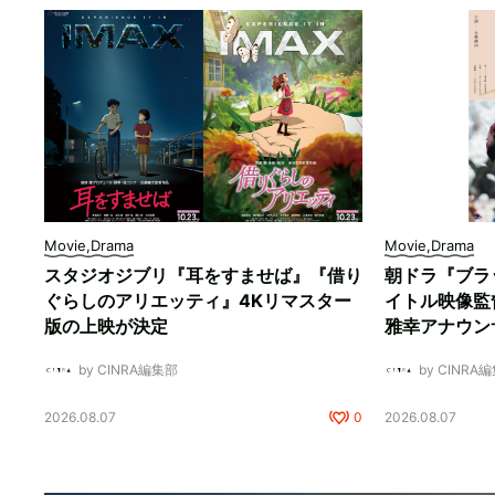
Movie,Drama
Movie,Drama
スタジオジブリ『耳をすませば』『借り
朝ドラ『ブラ
ぐらしのアリエッティ』4Kリマスター
イトル映像監
版の上映が決定
雅幸アナウン
by CINRA編集部
by CINRA
2026.08.07
0
2026.08.07