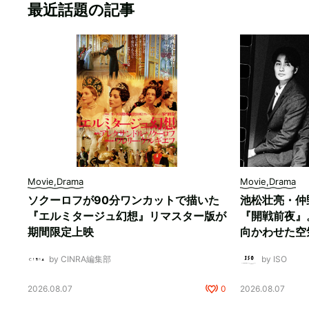
最近話題の記事
Movie,Drama
Movie,Drama
ソクーロフが90分ワンカットで描いた
池松壮亮・仲
『エルミタージュ幻想』リマスター版が
『開戦前夜』
期間限定上映
向かわせた空
by CINRA編集部
by ISO
2026.08.07
0
2026.08.07