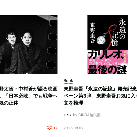
Book
野太賀・中村蒼が語る映画
東野圭吾『永遠の記憶』発売記念
。「日本必敗」でも戦争へ
ペーン第3弾。東野圭吾お気に入
気の正体
文を推理
by CINRA編集部
17
2026.08.07