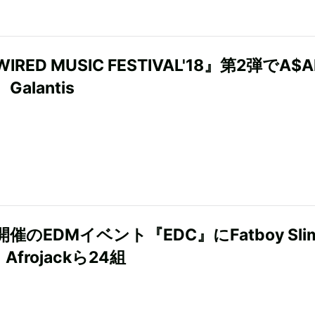
RED MUSIC FESTIVAL'18』第2弾でA$A
、Galantis
催のEDMイベント『EDC』にFatboy Sli
Afrojackら24組