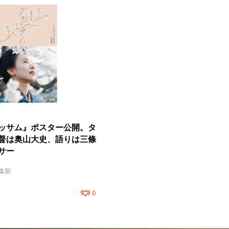
ッサム』ポスター公開。タ
督は奥山大史、語りは三條
サー
編集部
0