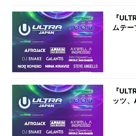
『ULT
ムテー
『ULT
ッツ、A