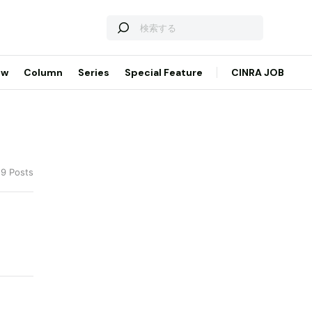
ew
Column
Series
Special Feature
CINRA JOB
 9 Posts