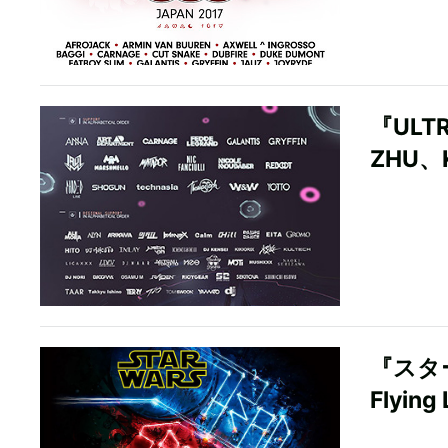
『ULT
ZHU、
『スタ
Flyin