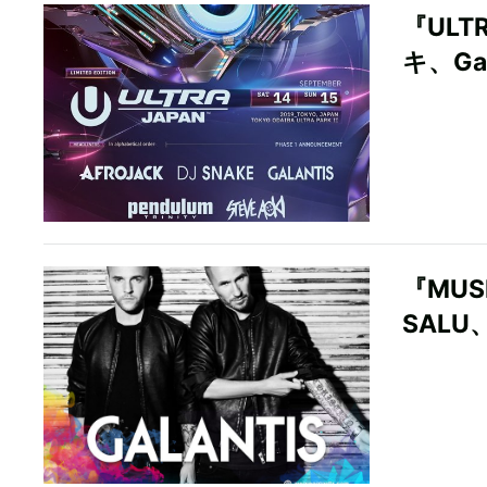
『ULT
キ、Gal
『MUSI
SALU、