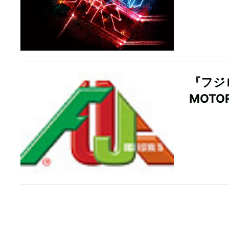
『フジ
MOT