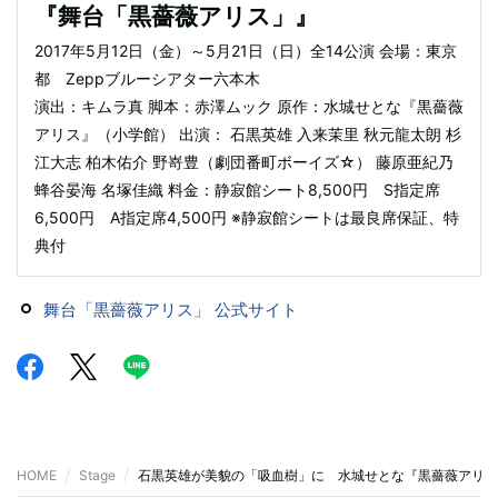
『舞台「黒薔薇アリス」』
2017年5月12日（金）～5月21日（日）全14公演 会場：東京
都 Zeppブルーシアター六本木
演出：キムラ真 脚本：赤澤ムック 原作：水城せとな『黒薔薇
アリス』（小学館） 出演： 石黒英雄 入来茉里 秋元龍太朗 杉
江大志 柏木佑介 野嵜豊（劇団番町ボーイズ☆） 藤原亜紀乃
蜂谷晏海 名塚佳織 料金：静寂館シート8,500円 S指定席
6,500円 A指定席4,500円 ※静寂館シートは最良席保証、特
典付
舞台「黒薔薇アリス」 公式サイト
HOME
Stage
石黒英雄が美貌の「吸血樹」に 水城せとな『黒薔薇アリス