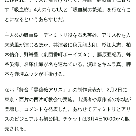
す「吸血樹」4人のうち1人と「吸血樹の繁殖」を行なうこ
とになるというあらすじだ。
主人公の吸血樹・ディミトリ役を石黒英雄、アリス役を入
来茉里が演じるほか、共演者に秋元龍太朗、杉江大志、柏
木佑介、野嵜豊（劇団番町ボーイズ☆）、藤原亜紀乃、蜂
谷晏海、名塚佳織が名を連ねている。演出をキムラ真、脚
本を赤澤ムックが手掛ける。
なお『舞台「黒薔薇アリス」』の制作発表が、2月2日に
東京・西片の西片町教会で実施。出演者や原作者の水城が
登壇し、コメントを発表した。あわせてディミトリとアリ
スのビジュアルも初公開。チケットは3月4日10:00から販
売される。