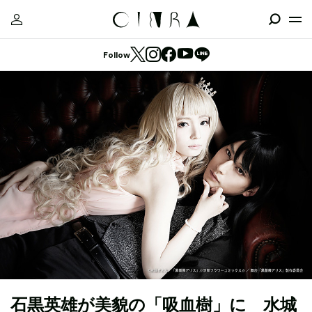
Follow
石黒英雄が美貌の「吸血樹」に 水城