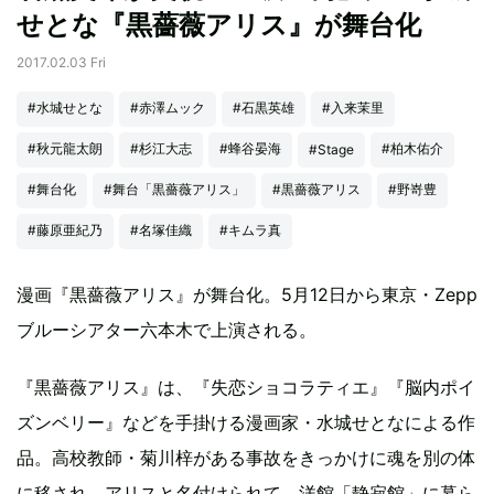
せとな『黒薔薇アリス』が舞台化
2017.02.03 Fri
#水城せとな
#赤澤ムック
#石黒英雄
#入来茉里
#秋元龍太朗
#杉江大志
#蜂谷晏海
#柏木佑介
#Stage
#舞台化
#舞台「黒薔薇アリス」
#黒薔薇アリス
#野嵜豊
#藤原亜紀乃
#名塚佳織
#キムラ真
漫画『黒薔薇アリス』が舞台化。5月12日から東京・Zepp
ブルーシアター六本木で上演される。
『黒薔薇アリス』は、『失恋ショコラティエ』『脳内ポイ
ズンベリー』などを手掛ける漫画家・水城せとなによる作
品。高校教師・菊川梓がある事故をきっかけに魂を別の体
に移され、アリスと名付けられて、洋館「静寂館」に暮ら