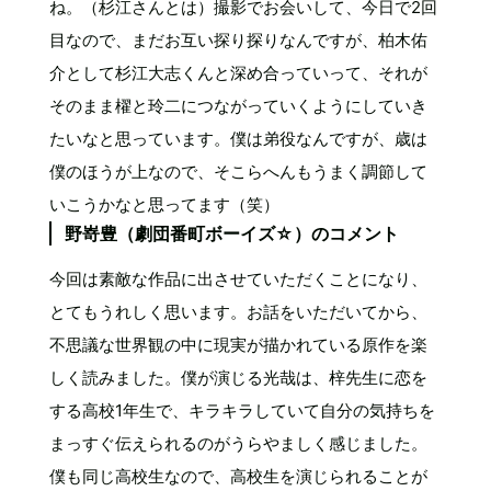
ね。（杉江さんとは）撮影でお会いして、今日で2回
目なので、まだお互い探り探りなんですが、柏木佑
介として杉江大志くんと深め合っていって、それが
そのまま櫂と玲二につながっていくようにしていき
たいなと思っています。僕は弟役なんですが、歳は
僕のほうが上なので、そこらへんもうまく調節して
いこうかなと思ってます（笑）
野嵜豊（劇団番町ボーイズ☆）のコメント
今回は素敵な作品に出させていただくことになり、
とてもうれしく思います。お話をいただいてから、
不思議な世界観の中に現実が描かれている原作を楽
しく読みました。僕が演じる光哉は、梓先生に恋を
する高校1年生で、キラキラしていて自分の気持ちを
まっすぐ伝えられるのがうらやましく感じました。
僕も同じ高校生なので、高校生を演じられることが