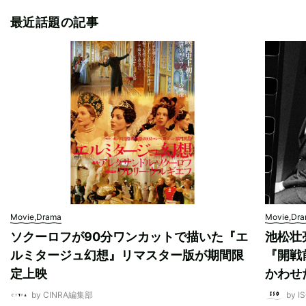
最近話題の記事
Movie,Drama
Movie,Dr
ソクーロフが90分ワンカットで描いた『エ
池松壮
ルミタージュ幻想』リマスター版が期間限
『開戦
定上映
かわせ
by CINRA編集部
by I