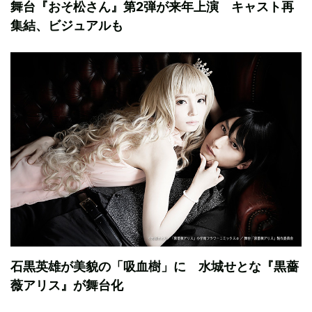
舞台『おそ松さん』第2弾が来年上演 キャスト再
集結、ビジュアルも
石黒英雄が美貌の「吸血樹」に 水城せとな『黒薔
薇アリス』が舞台化