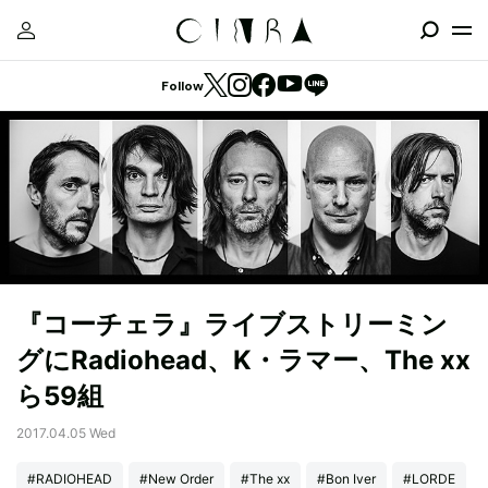
Follow
『コーチェラ』ライブストリーミン
グにRadiohead、K・ラマー、The xx
ら59組
2017.04.05 Wed
#RADIOHEAD
#New Order
#The xx
#Bon Iver
#LORDE