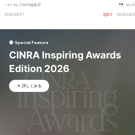
by CINRA編集部
by I
2026.08.07
0
2026.08.0
Special Feature
CINRA Inspiring Awards
Edition 2026
詳しくみる