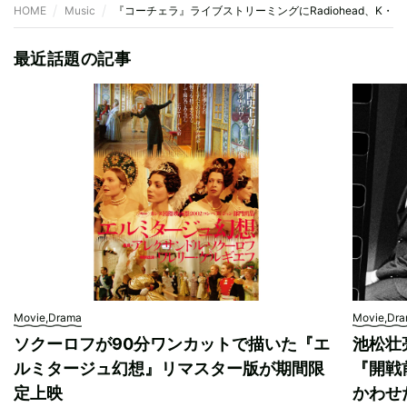
HOME
Music
『コーチェラ』ライブストリーミングにRadiohead、K・ラマ
最近話題の記事
Movie,Drama
Movie,Dr
ソクーロフが90分ワンカットで描いた『エ
池松壮
ルミタージュ幻想』リマスター版が期間限
『開戦
定上映
かわせ