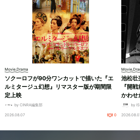
Movie,Drama
Movie,Dr
ソクーロフが90分ワンカットで描いた『エ
池松壮
ルミタージュ幻想』リマスター版が期間限
『開戦
定上映
かわせ
by CINRA編集部
by I
2026.08.07
0
2026.08.0