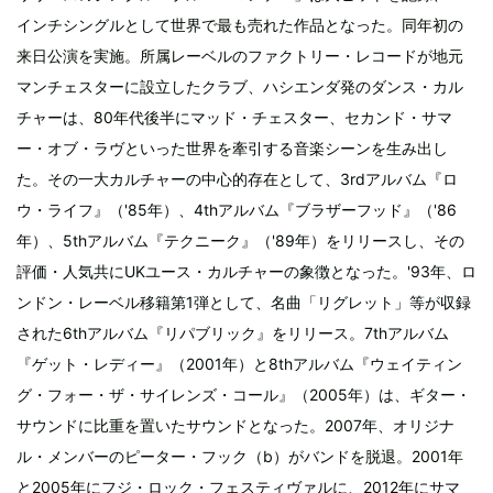
インチシングルとして世界で最も売れた作品となった。同年初の
来日公演を実施。所属レーベルのファクトリー・レコードが地元
マンチェスターに設立したクラブ、ハシエンダ発のダンス・カル
チャーは、80年代後半にマッド・チェスター、セカンド・サマ
ー・オブ・ラヴといった世界を牽引する音楽シーンを生み出し
た。その一大カルチャーの中心的存在として、3rdアルバム『ロ
ウ・ライフ』（'85年）、4thアルバム『ブラザーフッド』（'86
年）、5thアルバム『テクニーク』（'89年）をリリースし、その
評価・人気共にUKユース・カルチャーの象徴となった。'93年、ロ
ンドン・レーベル移籍第1弾として、名曲「リグレット」等が収録
された6thアルバム『リパブリック』をリリース。7thアルバム
『ゲット・レディー』（2001年）と8thアルバム『ウェイティン
グ・フォー・ザ・サイレンズ・コール』（2005年）は、ギター・
サウンドに比重を置いたサウンドとなった。2007年、オリジナ
ル・メンバーのピーター・フック（b）がバンドを脱退。2001年
と2005年にフジ・ロック・フェスティヴァルに、2012年にサマ