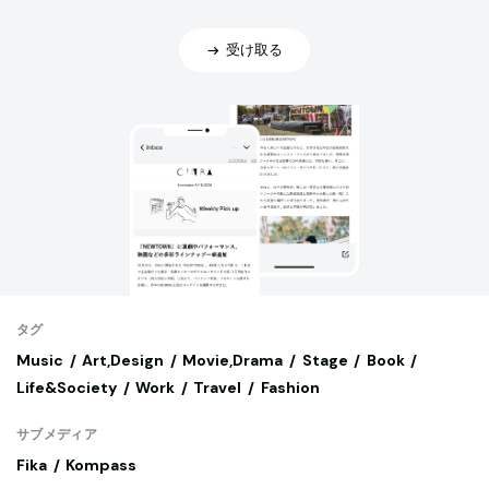
受け取る
タグ
Music
Art,Design
Movie,Drama
Stage
Book
Life&Society
Work
Travel
Fashion
サブメディア
Fika
Kompass