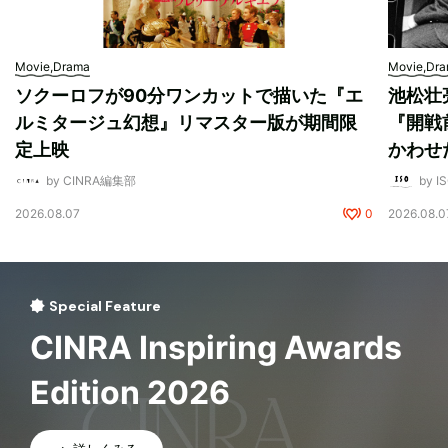
Movie,Drama
Movie,Dr
ソクーロフが90分ワンカットで描いた『エ
池松壮
ルミタージュ幻想』リマスター版が期間限
『開戦
定上映
かわせ
by CINRA編集部
by I
2026.08.07
0
2026.08.0
Special Feature
CINRA Inspiring Awards
Edition 2026