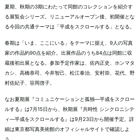
夏期、秋期の3期にわたって同館のコレクションを紹介す
る展覧会シリーズ。リニューアルオープン後、初開催とな
る今回の共通テーマは「平成をスクロールする」となる。
春期は「いま、ここにいる」をテーマに据え、9人の写真
家の作品約90点を紹介。出展作品のうち84点は同館に収
蔵後初出展となる。参加予定作家は、佐内正史、ホンマタ
カシ、高橋恭司、今井智己、松江泰治、安村崇、花代、野
村佐紀子、笹岡啓子。
なお夏期展『コミュニケーションと孤独―平成をスクロー
ルする』は7月15日から、秋期展『共時性 シンクロニシテ
ィ―平成をスクロールする』は9月23日から開催予定。詳
細は東京都写真美術館のオフィシャルサイトで確認しよ
う。