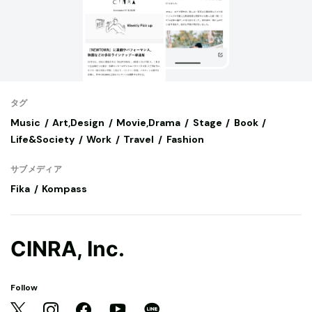
タグ
Music
Art,Design
Movie,Drama
Stage
Book
Life&Society
Work
Travel
Fashion
サブメディア
Fika
Kompass
CINRA, Inc.
Follow