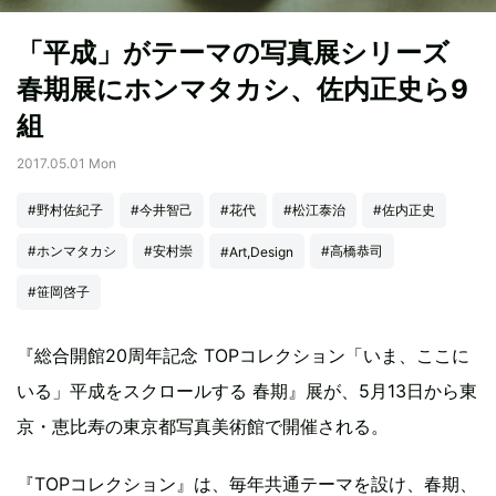
「平成」がテーマの写真展シリーズ
春期展にホンマタカシ、佐内正史ら9
組
2017.05.01 Mon
#野村佐紀子
#今井智己
#花代
#松江泰治
#佐内正史
#ホンマタカシ
#安村崇
#高橋恭司
#Art,Design
#笹岡啓子
『総合開館20周年記念 TOPコレクション「いま、ここに
いる」平成をスクロールする 春期』展が、5月13日から東
京・恵比寿の東京都写真美術館で開催される。
『TOPコレクション』は、毎年共通テーマを設け、春期、