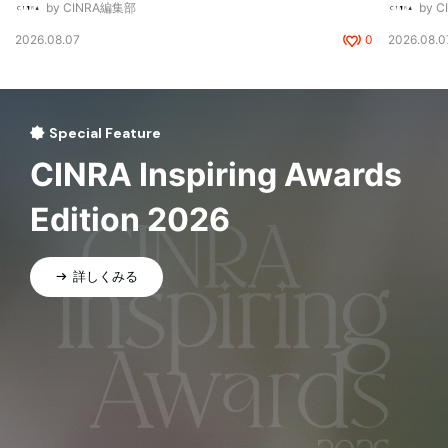
by CINRA編集部
by 
2026.08.07
0
2026.08.0
Special Feature
CINRA Inspiring Awards
Edition 2026
詳しくみる