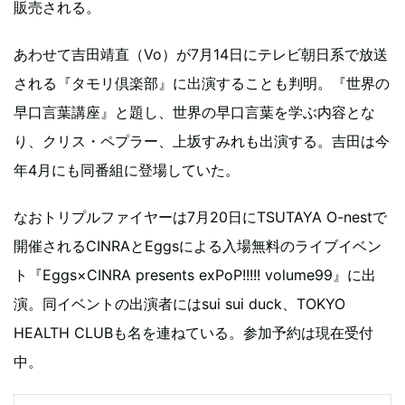
販売される。
あわせて吉田靖直（Vo）が7月14日にテレビ朝日系で放送
される『タモリ倶楽部』に出演することも判明。『世界の
早口言葉講座』と題し、世界の早口言葉を学ぶ内容とな
り、クリス・ペプラー、上坂すみれも出演する。吉田は今
年4月にも同番組に登場していた。
なおトリプルファイヤーは7月20日にTSUTAYA O-nestで
開催されるCINRAとEggsによる入場無料のライブイベン
ト『Eggs×CINRA presents exPoP!!!!! volume99』に出
演。同イベントの出演者にはsui sui duck、TOKYO
HEALTH CLUBも名を連ねている。参加予約は現在受付
中。