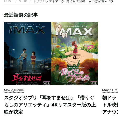
HOME
Music
トリプルファイヤーが9月に自主企画 吉田は今週末『タモ
最近話題の記事
Movie,Drama
Movie,Dr
スタジオジブリ『耳をすませば』『借りぐ
朝ドラ
らしのアリエッティ』4Kリマスター版の上
トル映
映が決定
アナウ