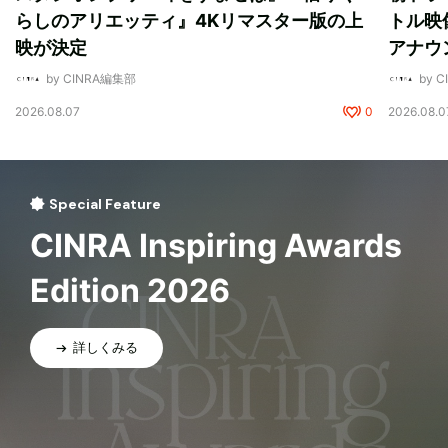
らしのアリエッティ』4Kリマスター版の上
トル映
映が決定
アナウ
by CINRA編集部
by 
2026.08.07
0
2026.08.0
Special Feature
CINRA Inspiring Awards
Edition 2026
詳しくみる