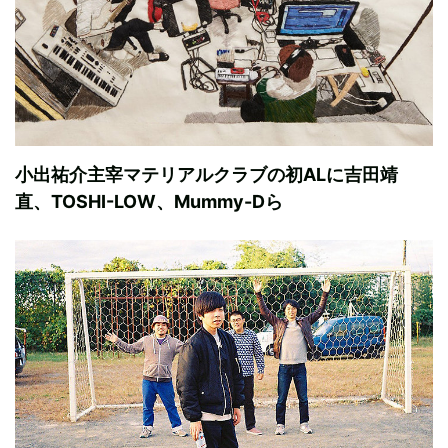
小出祐介主宰マテリアルクラブの初ALに吉田靖
直、TOSHI-LOW、Mummy-Dら