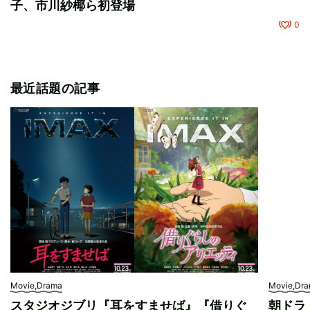
子、市川紗椰ら初登場
0
最近話題の記事
Movie,Drama
Movie,Dr
スタジオジブリ『耳をすませば』『借りぐ
朝ドラ