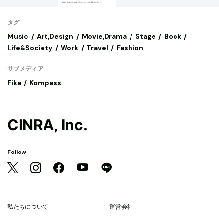
タグ
Music
Art,Design
Movie,Drama
Stage
Book
Life&Society
Work
Travel
Fashion
サブメディア
Fika
Kompass
CINRA, Inc.
Follow
私たちについて
運営会社