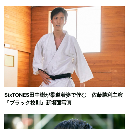
SixTONES田中樹が柔道着姿で佇む 佐藤勝利主演
『ブラック校則』新場面写真