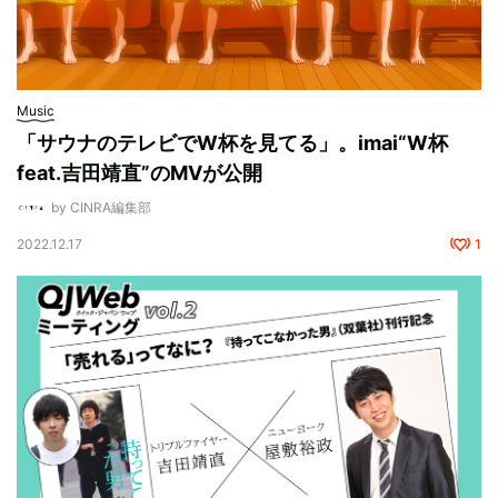
Music
「サウナのテレビでW杯を見てる」。imai“W杯
feat.吉田靖直”のMVが公開
by CINRA編集部
2022.12.17
1