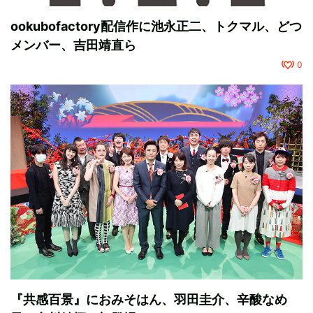
ookubofactory配信作に池永正二、トクマル、どつ
メンバー、吉田靖直ら
0
『共感百景』におみそはん、羽田圭介、辛酸なめ