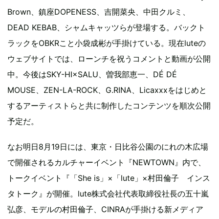
Brown、鎮座DOPENESS、吉開菜央、中田クルミ、
DEAD KEBAB、シャムキャッツらが登場する。バックト
ラックをOBKRこと小袋成彬が手掛けている。現在luteの
ウェブサイトでは、ローンチを祝うコメントと動画が公開
中。今後はSKY-HI×SALU、曽我部恵一、DÉ DÉ
MOUSE、ZEN-LA-ROCK、G.RINA、Licaxxxをはじめと
するアーティストらと共に制作したコンテンツを順次公開
予定だ。
なお明日8月19日には、東京・日比谷公園のにれの木広場
で開催されるカルチャーイベント『NEWTOWN』内で、
トークイベント『「She is」×「lute」×村田倫子 インス
タトーク』が開催。lute株式会社代表取締役社長の五十嵐
弘彦、モデルの村田倫子、CINRAが手掛ける新メディア