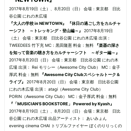
2017年8月19日（土）、8月20日（日） 会場：東京都 日比
谷公園 にれの木広場
『大人の学校 in NEWTOWN』
『休日の過ごし方をカルチャ
ーシフト ～トレッキング・登山編～』
2017年8月19日
（土） 会場：東京都 日比谷公園 にれの木広場 出演：
TWEEDEES 竹下充 MC：黒田隆憲 料金：無料
『楽器の深さ
を知って音楽の聴き方をカルチャーシフト ～ギター編～』
2017年8月20日（日） 会場：東京都 日比谷公園 にれの木
広場 出演： Rei モリシー（Awesome City Club） MC：金子
厚武 料金：無料
『Awesome City Clubスペシャルトーク＆
ライブ』
2017年8月20日（日） 会場：東京都 日比谷公園
にれの木広場 出演： atagi（Awesome City Club）
PORIN（Awesome City Club） MC：金子厚武 料金：無料
『「MUSICIAN'S BOOKSTORE」 Powered by Kyash』
2017年8月19日（土）、8月20日（日） 会場：東京都 日比
谷公園 にれの木広場 出品アーティスト： あいみょん
evening cinema CHAI トリプルファイヤー ぼくのりりっくの