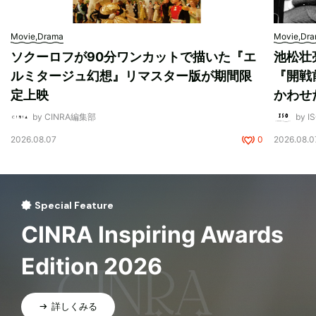
Movie,Drama
Movie,Dr
ソクーロフが90分ワンカットで描いた『エ
池松壮
ルミタージュ幻想』リマスター版が期間限
『開戦
定上映
かわせ
by CINRA編集部
by I
2026.08.07
0
2026.08.0
Special Feature
CINRA Inspiring Awards
Edition 2026
詳しくみる