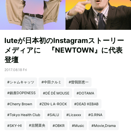
luteが日本初のInstagramストーリー
メディアに 『NEWTOWN』に代表
登壇
2017.08.18 Fri
#シャムキャッツ
#中田クルミ
#曽我部恵一
#鎮座DOPENESS
#DÉ DÉ MOUSE
#DOTAMA
#Cherry Brown
#ZEN-LA-ROCK
#DEAD KEBAB
#Tokyo Health Club
#SALU
#Licaxxx
#G.RINA
#吉開菜央
#SKY-HI
#OBKR
#Music
#Movie,Drama