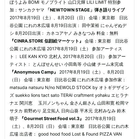
ぼうよみ BOMI モノブライト 山口元輝 LILI LIMIT 特別参
加：サンカクヤマ
「NEWTOWN STAGE」弾き語りライブ
2017年8月19日（土）、8月20日（日） 会場：東京都 日比
谷公園 にれの木広場 8月19日出演： 田中茉裕 にゃんぞぬデ
シ 8月20日出演： カネコアヤノ みきなつみ 料金：無料
『CINRA.STORE 似顔絵マーケット』
会場：東京都 日比谷
公園 にれの木広場 2017年8月19日（土） 参加アーティス
ト： LEE KAN KYO 北村人 2017年8月20日（日） 参加アー
ティスト： とんぼせんせい 小田島等 小山健 チーム未完成
『Anonymous Camp』
2017年8月19日（土）、8月20日
（日） 会場：東京都 日比谷公園 にれの木広場 参加作家：
matsuda natsuru N/no NEWOLD STOCK by オトギデザイン
ズ suekko lions tact sato TERAI craftment yohaku エヒラナ
ナエ 関川恵 玉川ノンちゃん 金さん銀さん 山田和寛 松岡マ
サタカ 前野めり 足立拓人 日向山葵 平木元 北村みなみ 鈴木
萌子
『Gourmet Street Food vol.3』
2017年8月19日
（土）、8月20日（日） 会場：東京都 日比谷公園 にれの木
広場 出店者： good hood food Lost & Found PIZZA VAN