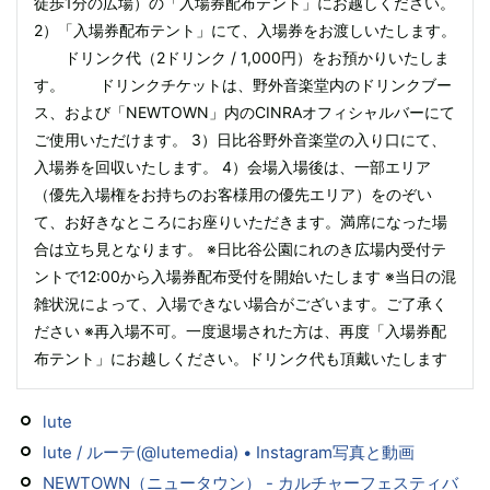
徒歩1分の広場）の「入場券配布テント」にお越しください。
2）「入場券配布テント」にて、入場券をお渡しいたします。
ドリンク代（2ドリンク / 1,000円）をお預かりいたしま
す。 ドリンクチケットは、野外音楽堂内のドリンクブー
ス、および「NEWTOWN」内のCINRAオフィシャルバーにて
ご使用いただけます。 3）日比谷野外音楽堂の入り口にて、
入場券を回収いたします。 4）会場入場後は、一部エリア
（優先入場権をお持ちのお客様用の優先エリア）をのぞい
て、お好きなところにお座りいただきます。満席になった場
合は立ち見となります。 ※日比谷公園にれのき広場内受付テ
ントで12:00から入場券配布受付を開始いたします ※当日の混
雑状況によって、入場できない場合がございます。ご了承く
ださい ※再入場不可。一度退場された方は、再度「入場券配
布テント」にお越しください。ドリンク代も頂戴いたします
lute
lute / ルーテ(@lutemedia) • Instagram写真と動画
NEWTOWN（ニュータウン） - カルチャーフェスティバ