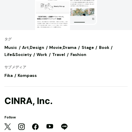
タグ
Music
Art,Design
Movie,Drama
Stage
Book
Life&Society
Work
Travel
Fashion
サブメディア
Fika
Kompass
CINRA, Inc.
Follow