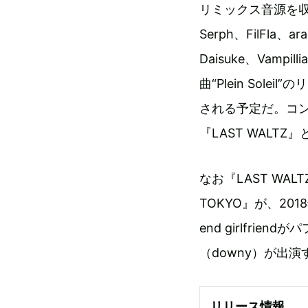
リミックス音源を収録す
Serph、FilFla、a
Daisuke、Vamp
曲“Plein So
される予定だ。コン
『LAST WAL
なお『LAST WAL
TOKYO』が、201
end girlfr
（downy）が出
リリース情報