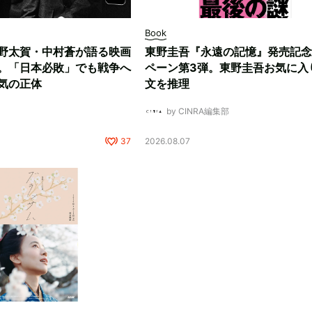
Book
野太賀・中村蒼が語る映画
東野圭吾『永遠の記憶』発売記念
。「日本必敗」でも戦争へ
ペーン第3弾。東野圭吾お気に入
気の正体
文を推理
by CINRA編集部
37
2026.08.07