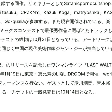
る同作。リミキサーとしてSatanicpornocultshop
rai tasuku、CRZKNY、Kazuki Koga、matryoshka、KA
illia、Go-qualiaが参加する。また現在開催されている、楽
leil”のリミックスコンテストで最優秀作品に選ばれたトラック
テストの締切は10月31日となっている。アートワーク
TZ』と同じく中国の現代美術作家ジャン・ジーが担当してい
TZ』のリリースを記念したワンマンライブ『LAST WALTZ
8年1月19日に東京・恵比寿のLIQUIDROOMで開催。world
iendがパフォーマンスを行ない、ゲストとして湯川潮音、青木裕
演する。チケットの一般発売日は10月14日となる。