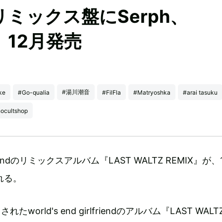
』リミックス盤にSerph、
ら 12月発売
#湯川潮音
ke
#Go-qualia
#FilFla
#Matryoshka
#arai tasuku
ocultshop
irlfriendのリミックスアルバム『LAST WALTZ REMIX』が、
れる。
たworld's end girlfriendのアルバム『LAST WAL