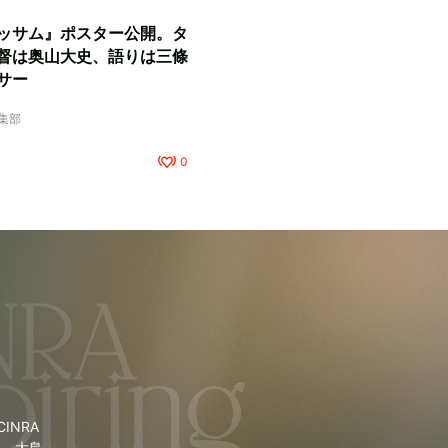
ッサム』ポスター公開。タ
督は奥山大史、語りは三條
サー
編集部
0
NRA
里、大島