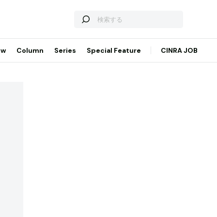
ew
Column
Series
Special Feature
CINRA JOB