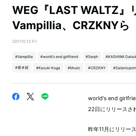
WEG『LAST WALTZ
Vampillia、CRZKNY
2017.10.13 Fri
#Vampillia
#world's end girlfriend
#Serph
#KASHIWA Daisu
#青木裕
#Kazuki Koga
#Music
#CRZKNY
#Satanicporn
world's end g
22日にリリースさ
昨年11月にリリースされ