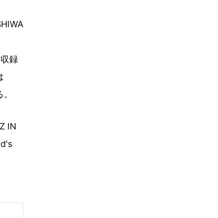
、
SHIWA
も収録
は
る。
 IN
's