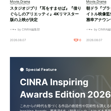
Movie,Drama
Movie,Drama
スタジオジブリ『耳をすませば』『借り
朝ドラ『ブラ
ぐらしのアリエッティ』4Kリマスター
イトル映像監
版の上映が決定
雅幸アナウン
by CINRA編集部
by CINRA
2026.08.07
0
2026.08.07
Special Feature
CINRA Inspiring
Awards Edition 2026
これからの時代を形づくる作品の創造性や芸術性を讃えるCI
Inspiring Awards。審査員6名（朝井リョウ、おかざき真