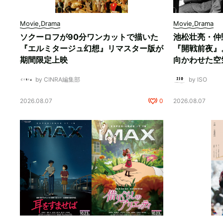
Movie,Drama
Movie,Drama
ソクーロフが90分ワンカットで描いた
池松壮亮・仲
『エルミタージュ幻想』リマスター版が
『開戦前夜』
期間限定上映
向かわせた空
by CINRA編集部
by ISO
2026.08.07
0
2026.08.07