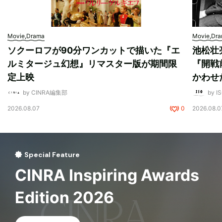
Movie,Drama
Movie,Dr
ソクーロフが90分ワンカットで描いた『エ
池松壮
ルミタージュ幻想』リマスター版が期間限
『開戦
定上映
かわせ
by CINRA編集部
by I
2026.08.07
0
2026.08.0
Special Feature
CINRA Inspiring Awards
Edition 2026