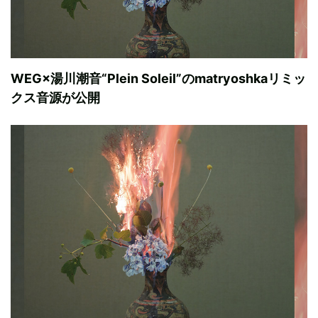
WEG×湯川潮音“Plein Soleil”のmatryoshkaリミッ
クス音源が公開