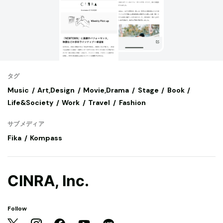
タグ
Music
Art,Design
Movie,Drama
Stage
Book
Life&Society
Work
Travel
Fashion
サブメディア
Fika
Kompass
CINRA, Inc.
Follow