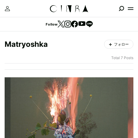
Follow
Matryoshka
フォロー
Total 7 Posts