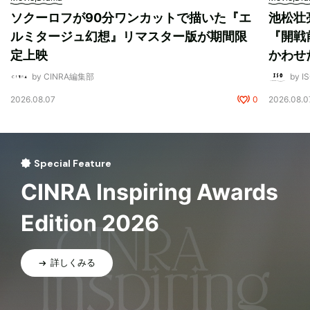
ソクーロフが90分ワンカットで描いた『エ
池松壮
ルミタージュ幻想』リマスター版が期間限
『開戦
定上映
かわせ
by CINRA編集部
by I
2026.08.07
0
2026.08.0
Special Feature
CINRA Inspiring Awards
Edition 2026
詳しくみる