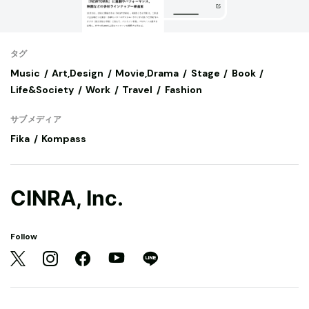
タグ
Music
Art,Design
Movie,Drama
Stage
Book
Life&Society
Work
Travel
Fashion
サブメディア
Fika
Kompass
CINRA, Inc.
Follow