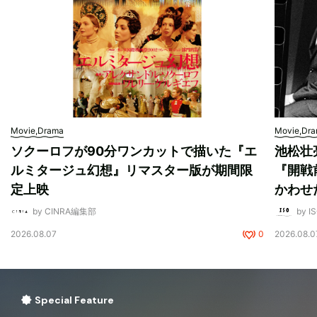
Movie,Drama
Movie,Dr
ソクーロフが90分ワンカットで描いた『エ
池松壮
ルミタージュ幻想』リマスター版が期間限
『開戦
定上映
かわせ
by CINRA編集部
by I
2026.08.07
0
2026.08.0
Special Feature