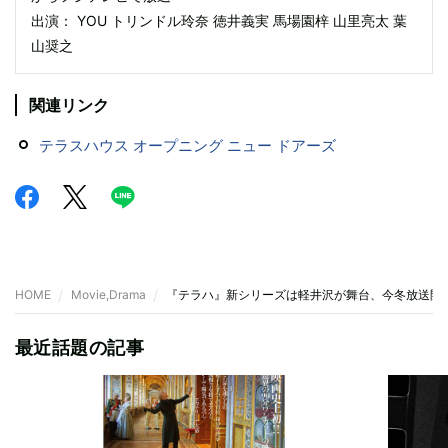
出演： YOU トリンドル玲奈 徳井義実 馬場園梓 山里亮太 葉
山奨之
関連リンク
テラスハウス オープニング ニュー ドアーズ
HOME
Movie,Drama
『テラハ』新シリーズは軽井沢が舞台、今冬放送開
最近話題の記事