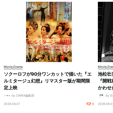
Movie,Drama
Movie,Dr
ソクーロフが90分ワンカットで描いた『エ
池松壮
ルミタージュ幻想』リマスター版が期間限
『開戦
定上映
かわせ
by CINRA編集部
by I
2026.08.07
0
2026.08.0