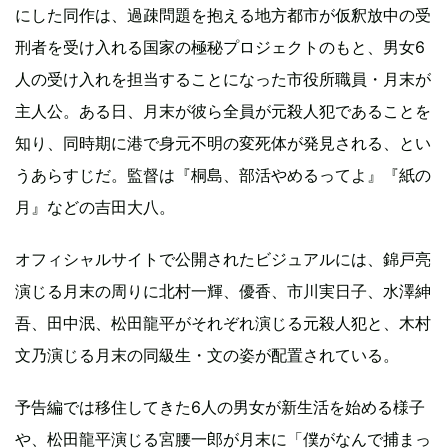
にした同作は、過疎問題を抱える地方都市が仮釈放中の受
刑者を受け入れる国家の極秘プロジェクトのもと、男女6
人の受け入れを担当することになった市役所職員・月末が
主人公。ある日、月末が彼ら全員が元殺人犯であることを
知り、同時期に港で身元不明の変死体が発見される、とい
うあらすじだ。監督は『桐島、部活やめるってよ』『紙の
月』などの吉田大八。
オフィシャルサイトで公開されたビジュアルには、錦戸亮
演じる月末の周りに北村一輝、優香、市川実日子、水澤紳
吾、田中泯、松田龍平がそれぞれ演じる元殺人犯と、木村
文乃演じる月末の同級生・文の姿が配置されている。
予告編では移住してきた6人の男女が新生活を始める様子
や、松田龍平演じる宮腰一郎が月末に「僕がなんで捕まっ