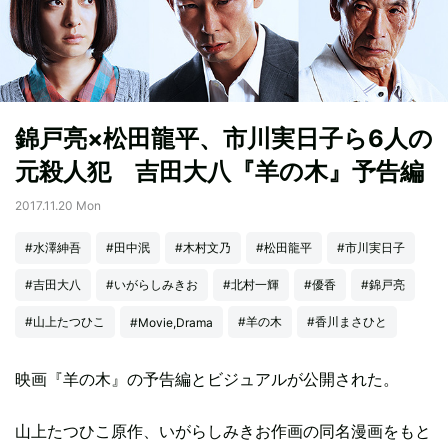
錦戸亮×松田龍平、市川実日子ら6人の
元殺人犯 吉田大八『羊の木』予告編
2017.11.20 Mon
#水澤紳吾
#田中泯
#木村文乃
#松田龍平
#市川実日子
#吉田大八
#いがらしみきお
#北村一輝
#優香
#錦戸亮
#山上たつひこ
#羊の木
#香川まさひと
#Movie,Drama
映画『羊の木』の予告編とビジュアルが公開された。
山上たつひこ原作、いがらしみきお作画の同名漫画をもと