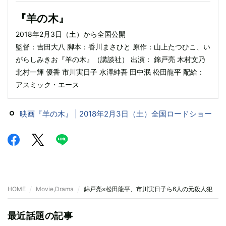
『羊の木』
2018年2月3日（土）から全国公開
監督：吉田大八 脚本：香川まさひと 原作：山上たつひこ、い
がらしみきお『羊の木』（講談社） 出演： 錦戸亮 木村文乃
北村一輝 優香 市川実日子 水澤紳吾 田中泯 松田龍平 配給：
アスミック・エース
映画『羊の木』 | 2018年2月3日（土）全国ロードショー
HOME
Movie,Drama
錦戸亮×松田龍平、市川実日子ら6人の元殺人犯 吉
最近話題の記事