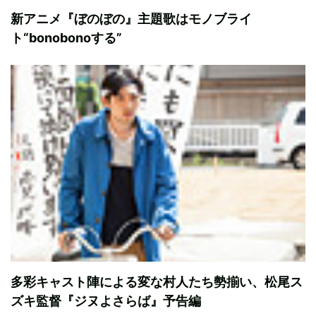
新アニメ『ぼのぼの』主題歌はモノブライ
ト“bonobonoする”
多彩キャスト陣による変な村人たち勢揃い、松尾ス
ズキ監督『ジヌよさらば』予告編