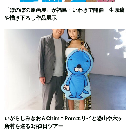
『ぼのぼの原画展』が福島・いわきで開催 生原稿
や描き下ろし作品展示
いがらしみきお＆Chim↑Pomエリイと恐山や六ヶ
所村を巡る2泊3日ツアー