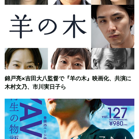
錦戸亮×吉田大八監督で『羊の木』映画化、共演に
木村文乃、市川実日子ら