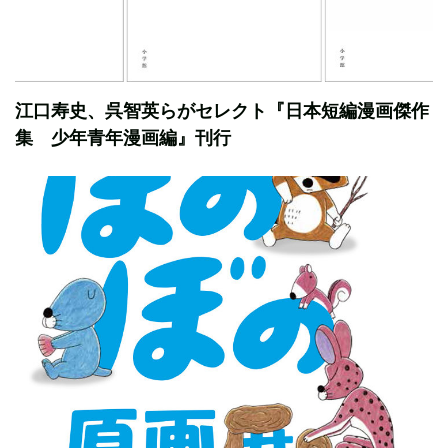
江口寿史、呉智英らがセレクト『日本短編漫画傑作
集 少年青年漫画編』刊行