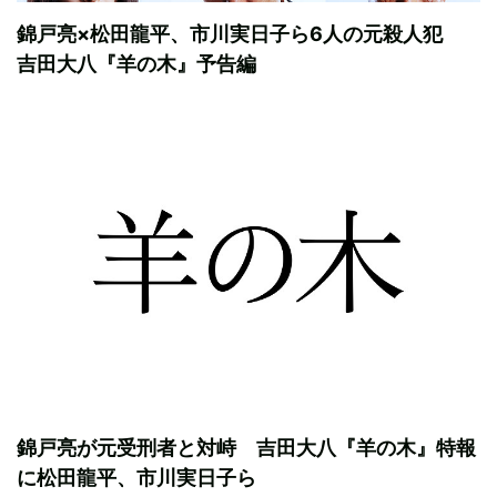
錦戸亮×松田龍平、市川実日子ら6人の元殺人犯
吉田大八『羊の木』予告編
錦戸亮が元受刑者と対峙 吉田大八『羊の木』特報
に松田龍平、市川実日子ら