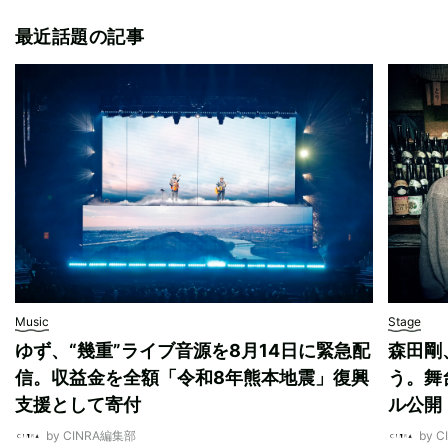
最近話題の記事
Music
Stage
ゆず、“幾重”ライブ音源を8月14日に緊急配
森田剛
信。収益金を全額「令和8年熊本地震」復興
う。舞
支援として寄付
ル公開
by CINRA編集部
by 