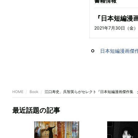
書籍情報
『日本短編漫
2021年7月30日（金
日本短編漫画傑作集
HOME
Book
江口寿史、呉智英らがセレクト『日本短編漫画傑作集 
最近話題の記事