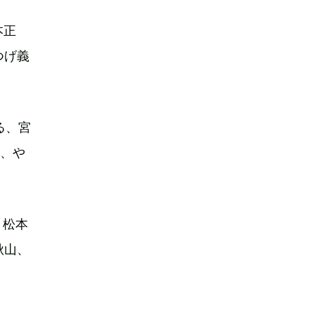
本正
つげ義
る、宮
や、や
、松本
秋山、