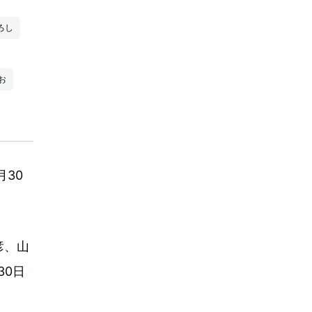
ろし
お
30
彦、山
30日