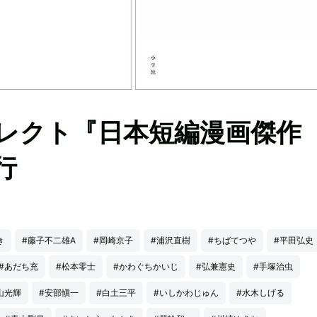
レクト『日本短編漫画傑作
行
き
#藤子不二雄A
#岡崎京子
#浦沢直樹
#ちばてつや
#平田弘史
#あだち充
#松本零士
#かわぐちかいじ
#弘兼憲史
#手塚治虫
山光輝
#安部愼一
#白土三平
#いしかわじゅん
#水木しげる