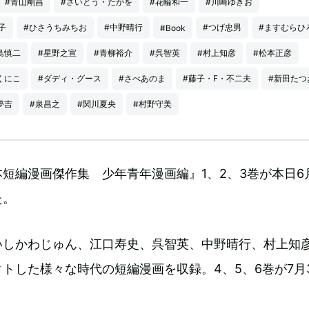
#青山剛昌
#さいとう・たかを
#花輪和一
#川崎ゆきお
子
#ひさうちみちお
#中野晴行
#つげ忠男
#ますむらひ
#Book
島慎二
#星野之宣
#青柳裕介
#呉智英
#村上知彦
#松本正彦
くにこ
#ダディ・グース
#さべあのま
#藤子・F・不二夫
#新田たつ
夢吉
#泉昌之
#関川夏央
#村野守美
短編漫画傑作集 少年青年漫画編』1、2、3巻が本日6月
た。
いしかわじゅん、江口寿史、呉智英、中野晴行、村上知
トした様々な時代の短編漫画を収録。4、5、6巻が7月