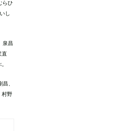
むらひ
いし
、泉昌
沢直
ぶ。
剛昌、
、村野