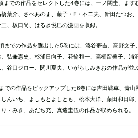
79年頃までの作品をセレクトした4巻には、一ノ関圭、ます
高橋葉介、さべあのま、藤子・F・不二夫、新田たつお、
計三、坂口尚、はるき悦巳の漫画を収録。
85年頃までの作品を選出した5巻には、湊谷夢吉、高野文子
お、弘兼憲史、杉浦日向子、花輪和一、高橋留美子、浦
ん、谷口ジロー、関川夏央、いがらしみきおの作品が並
14年までの作品をピックアップした6巻には吉田戦車、青山
らしんいち、よしもとよしとも、松本大洋、藤田和日郎
とり・みき、あだち充、真造圭伍の作品が収められる。