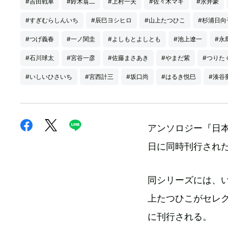
#吉田戦車
#鈴木翁二
#上村一夫
#佐々木マキ
#永井豪
#すぎむらしんいち
#辰巳ヨシヒロ
#山上たつひこ
#杉浦日向
#つげ義春
#一ノ関圭
#よしもとよしとも
#池上遼一
#永
#石川球太
#宮谷一彦
#佐藤まさあき
#やまだ紫
#つりた
#いしいひさいち
#宮西計三
#坂口尚
#はるき悦巳
#湊谷
アンソロジー『日本
日に同時刊行され
同シリーズには、
上たつひこがセレク
に刊行される。