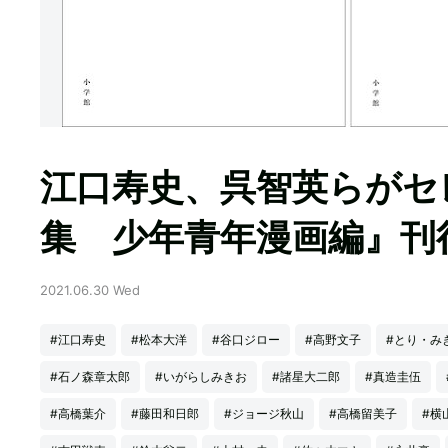
江口寿史、呉智英らがセ
集 少年青年漫画編』刊
2021.06.30 Wed
#江口寿史
#松本大洋
#谷口ジロー
#高野文子
#とり・み
#石ノ森章太郎
#いがらしみきお
#諸星大二郎
#真造圭伍
#高橋葉介
#藤田和日郎
#ジョージ秋山
#高橋留美子
#横