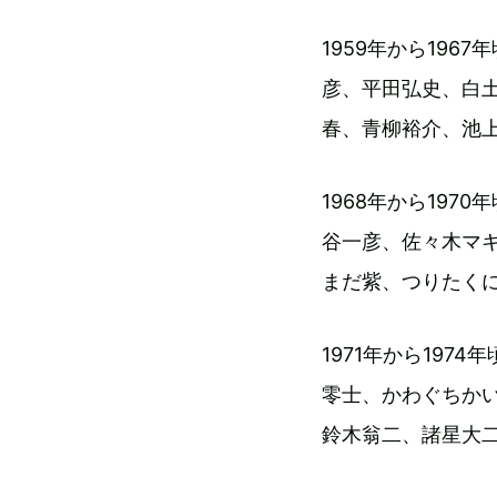
1959年から19
彦、平田弘史、白
春、青柳裕介、池
1968年から19
谷一彦、佐々木マ
まだ紫、つりたく
1971年から19
零士、かわぐちか
鈴木翁二、諸星大