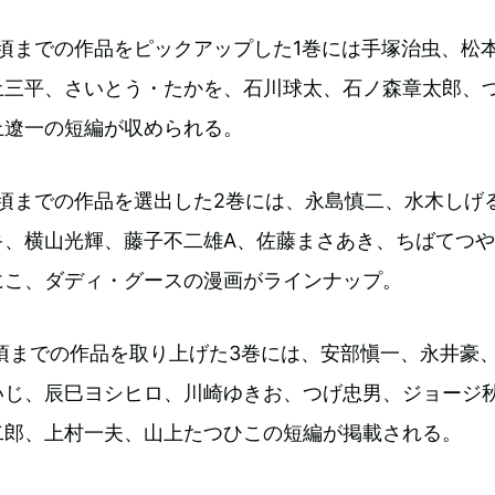
67年頃までの作品をピックアップした1巻には手塚治虫、松
土三平、さいとう・たかを、石川球太、石ノ森章太郎、
上遼一の短編が収められる。
70年頃までの作品を選出した2巻には、永島慎二、水木しげ
キ、横山光輝、藤子不二雄A、佐藤まさあき、ちばてつ
にこ、ダディ・グースの漫画がラインナップ。
74年頃までの作品を取り上げた3巻には、安部愼一、永井豪
いじ、辰巳ヨシヒロ、川崎ゆきお、つげ忠男、ジョージ
二郎、上村一夫、山上たつひこの短編が掲載される。