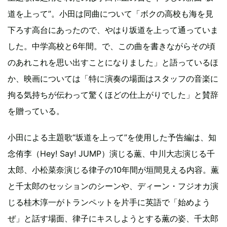
道を上って”。小田は同曲について「ボクの高校も海を見
下ろす高台にあったので、やはり坂道を上って通っていま
した。中学高校と6年間。で、この曲を書きながらその頃
のあれこれを思い出すことになりました」と語っているほ
か、映画については「特に演奏の場面はスタッフの音楽に
拘る気持ちが伝わって驚くほどの仕上がりでした」と賛辞
を贈っている。
小田による主題歌“坂道を上って”を使用した予告編は、知
念侑李（Hey! Say! JUMP）演じる薫、中川大志演じる千
太郎、小松菜奈演じる律子の10年間が垣間見える内容。薫
と千太郎のセッションのシーンや、ディーン・フジオカ演
じる桂木淳一がトランペットを片手に英語で「始めよう
ぜ」と話す場面、律子にキスしようとする薫の姿、千太郎