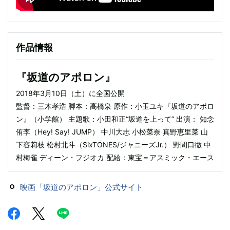
作品情報
『坂道のアポロン』
2018年3月10日（土）に全国公開
監督：三木孝浩 脚本：高橋泉 原作：小玉ユキ『坂道のアポロ
ン』（小学館） 主題歌：小田和正“坂道を上って” 出演： 知念
侑李（Hey! Say! JUMP） 中川大志 小松菜奈 真野恵里菜 山
下容莉枝 松村北斗（SixTONES/ジャニーズJr.） 野間口徹 中
村梅雀 ディーン・フジオカ 配給：東宝＝アスミック・エース
映画「坂道のアポロン」公式サイト