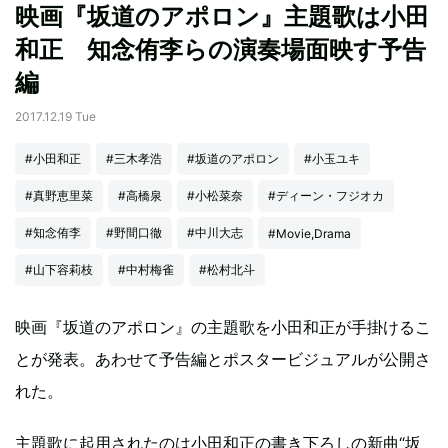
映画『坂道のアポロン』主題歌は小田
和正 知念侑李らの演奏場面映す予告
編
2017.12.19 Tue
#小田和正
#三木孝浩
#坂道のアポロン
#小玉ユキ
#真野恵里菜
#高橋泉
#小松菜奈
#ディーン・フジオカ
#知念侑李
#野間口徹
#中川大志
#Movie,Drama
#山下容莉枝
#中村梅雀
#松村北斗
映画『坂道のアポロン』の主題歌を小田和正が手掛けるこ
とが発表。あわせて予告編とポスタービジュアルが公開さ
れた。
主題歌に起用されたのは小田和正の書き下ろしの新曲“坂