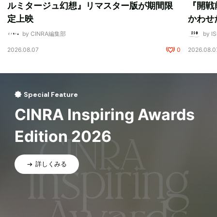
ルミタージュ幻想』リマスター版が期間限
『開戦
定上映
かわせ
by CINRA編集部
by I
2026.08.07
0
2026.08.0
Special Feature
CINRA Inspiring Awards
Edition 2026
詳しくみる