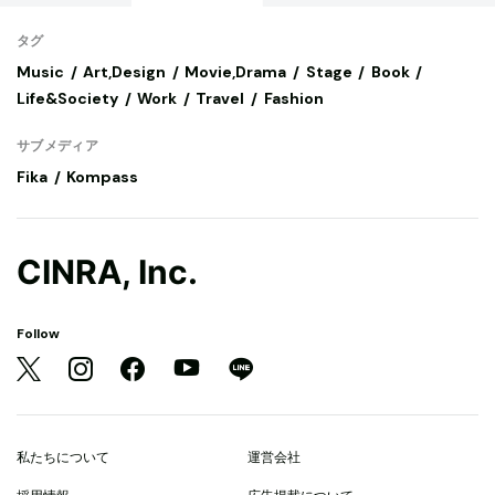
タグ
Music
Art,Design
Movie,Drama
Stage
Book
Life&Society
Work
Travel
Fashion
サブメディア
Fika
Kompass
CINRA, Inc.
Follow
私たちについて
運営会社