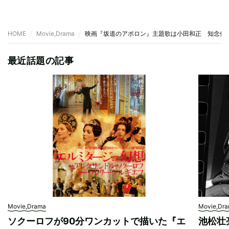
HOME
Movie,Drama
映画『坂道のアポロン』主題歌は小田和正 知念侑
最近話題の記事
Movie,Drama
Movie,Dr
ソクーロフが90分ワンカットで描いた『エ
池松壮