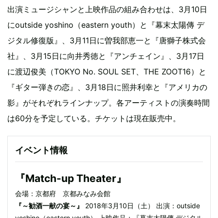
出演ミュージシャンと上映作品の組み合わせは、3月10日
にoutside yoshino（eastern youth）と『幕末太陽傳 デ
ジタル修復版』、3月11日に曽我部恵一と『唐獅子株式会
社』、3月15日に向井秀徳と『アンチェイン』、3月17日
に渡辺俊美（TOKYO No. SOUL SET、THE ZOOT16）と
『ギター弾きの恋』、3月18日に照井利幸と『アメリカの
影』がそれぞれラインナップ。各アーティストの演奏時間
は60分を予定している。チケットは現在販売中。
イベント情報
『Match-up Theater』
会場：京都府 京都みなみ会館
『～勧酒一献の宴～』
2018年3月10日（土） 出演：outside
yoshino（eastern youth） 上映作品：『幕末太陽傳 デジタル