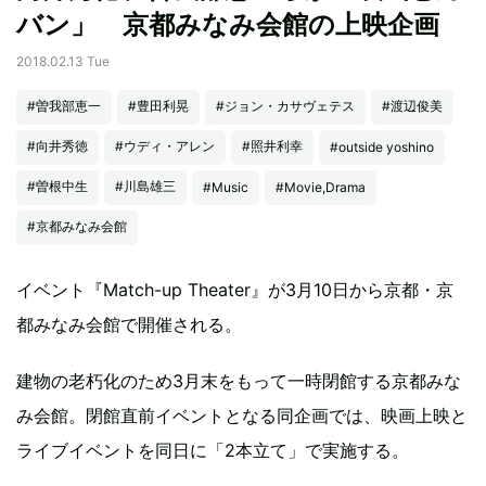
バン」 京都みなみ会館の上映企画
2018.02.13 Tue
#曽我部恵一
#豊田利晃
#ジョン・カサヴェテス
#渡辺俊美
#向井秀徳
#ウディ・アレン
#照井利幸
#outside yoshino
#曽根中生
#川島雄三
#Music
#Movie,Drama
#京都みなみ会館
イベント『Match-up Theater』が3月10日から京都・京
都みなみ会館で開催される。
建物の老朽化のため3月末をもって一時閉館する京都みな
み会館。閉館直前イベントとなる同企画では、映画上映と
ライブイベントを同日に「2本立て」で実施する。