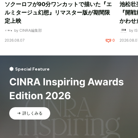
ソクーロフが90分ワンカットで描いた『エ
池松壮
ルミタージュ幻想』リマスター版が期間限
『開戦
定上映
かわせ
by CINRA編集部
by I
2026.08.07
0
2026.08.0
Special Feature
CINRA Inspiring Awards
Edition 2026
詳しくみる