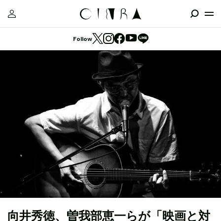
Follow
向井秀徳、曽我部恵一らが「映画と対