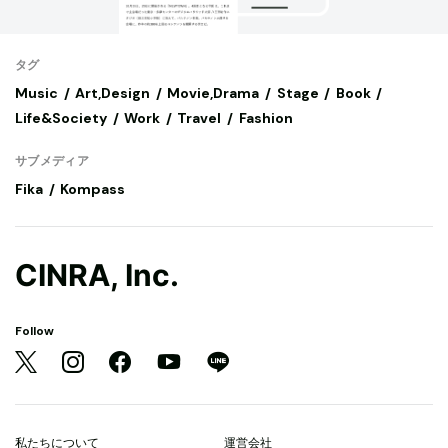
タグ
Music
Art,Design
Movie,Drama
Stage
Book
Life&Society
Work
Travel
Fashion
サブメディア
Fika
Kompass
CINRA, Inc.
Follow
私たちについて
運営会社