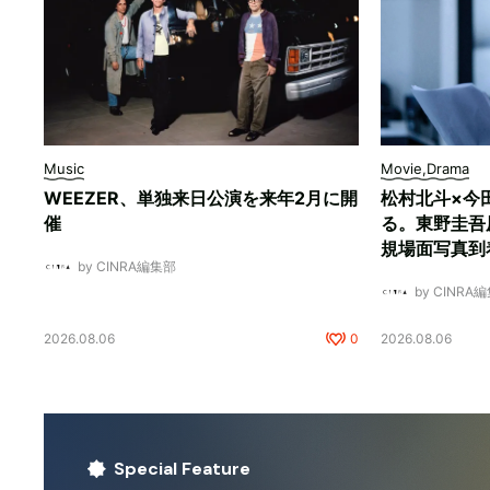
Music
Movie,Drama
WEEZER、単独来日公演を来年2月に開
松村北斗×今
催
る。東野圭吾
規場面写真到
by CINRA編集部
by CINRA
2026.08.06
0
2026.08.06
Special Feature