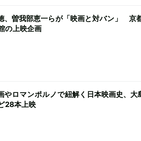
徳、曽我部恵一らが「映画と対バン」 京
館の上映企画
画やロマンポルノで紐解く日本映画史、大
ど28本上映