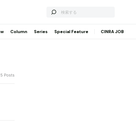
ew
Column
Series
Special Feature
CINRA JOB
 5 Posts