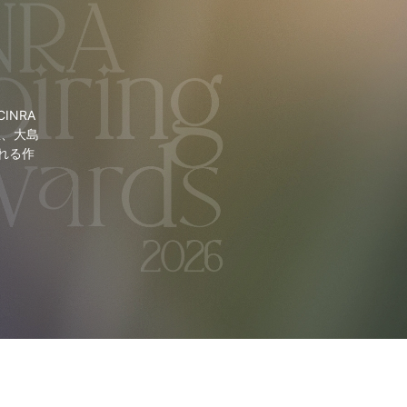
NRA
里、大島
れる作