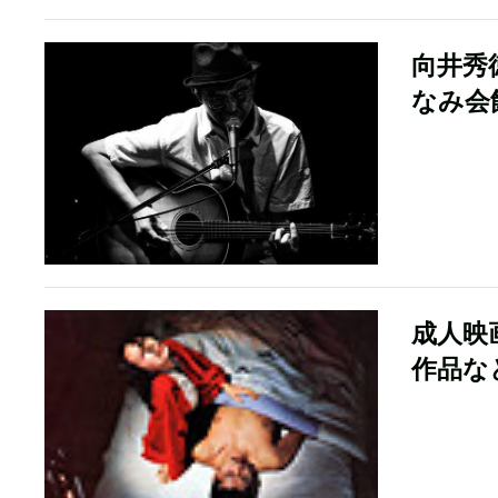
向井秀
なみ会
成人映
作品な