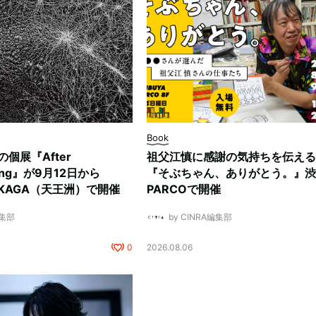
Book
ksの個展『After
祖父江慎に感謝の気持ちを伝える
ding』が9月12日から
『そぶちゃん、ありがとう。』渋
NUKAGA（天王洲）で開催
PARCOで開催
編集部
by CINRA編集部
0
2026.08.06