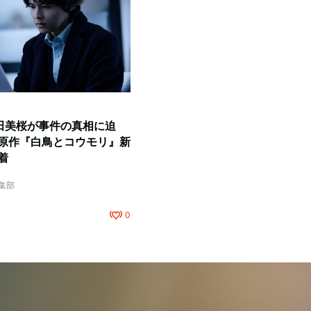
田美桜が事件の真相に迫
原作『白鳥とコウモリ』新
着
編集部
0