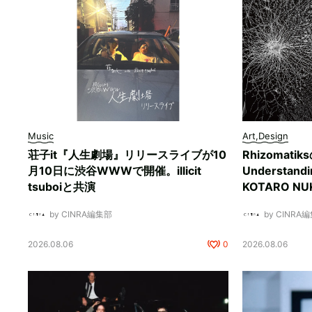
Music
Art,Design
荘子it『人生劇場』リリースライブが10
Rhizomati
月10日に渋谷WWWで開催。illicit
Understan
tsuboiと共演
KOTARO 
by CINRA編集部
by CINRA
2026.08.06
0
2026.08.06