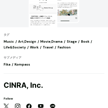
タグ
Music
Art,Design
Movie,Drama
Stage
Book
Life&Society
Work
Travel
Fashion
サブメディア
Fika
Kompass
CINRA, Inc.
Follow