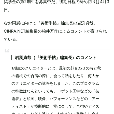
奨学金の第2期生を募集中だ。後期日程の締め切りは4月3
日。
なお同展に向けて『美術手帖』編集長の岩渕貞哉、
CINRA.NET編集長の柏井万作によるコメントが寄せられ
ている。
岩渕貞哉（『美術手帖』編集長）のコメント
1期生のクリエイターとは、最初の顔合わせの時と秋
の箱根での合宿の際に、会って話をしたり、何人か
のクリエイターの講評をしました。このプログラム
の特徴はなんといっても、ロボット工学などの「技
術者」と絵画、映像、パフォーマンスなどの「アー
ティスト」が横断的に一堂に会して、合宿やディス
カッションなどを通じて、おたがいに刺激をし合う