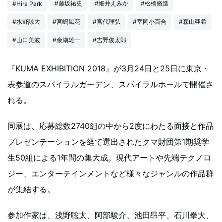
#藤坂祐史
#細井えみか
#松橋脩造
#Hira Park
#水野諒大
#宮嶋風花
#宮代理弘
#室岡小百合
#森山亜希
#山口美波
#余湖雄一
#吉野俊太郎
『KUMA EXHIBITION 2018』が3月24日と25日に東京・
表参道のスパイラルガーデン、スパイラルホールで開催さ
れる。
同展は、応募総数2740組の中から2度にわたる面接と作品
プレゼンテーションを経て選出されたクマ財団第1期奨学
生50組による1年間の集大成。現代アートや先端テクノロ
ジー、エンターテインメントなど様々なジャンルの作品群
が集結する。
参加作家は、浅野聡太、阿部駿介、池田昂平、石川拳大、