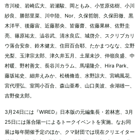
市川稜、岩崎広大、岩瀬駿、岡ともみ、小笠原佑樹、小川
紗良、勝部里菜、川中陸、Nor、久保哲朗、久保田徹、黒
木洋平、後藤宙、近藤那央、皆藤齋、佐藤果林、佐野圭
亮、篠原祐太、澁谷武、清水良広、城啓介、スクリプカリ
ウ落合安奈、鈴木健太、住田百合耶、たかまつなな、立野
光梨、玉津宗太郎、津久井五月、土屋未沙、仲嶺良盛、中
村暖、野村善文、長谷川カラム、馬場隆介、Hira Park、
藤坂祐史、細井えみか、松橋脩造、水野諒大、宮嶋風花、
宮代理弘、室岡小百合、森山亜希、山口美波、余湖雄一、
吉野俊太郎。
3月24日には『WIRED』日本版の元編集長・若林恵、3月
25日には落合陽一によるトークイベントを実施。なお同
展は毎年開催予定のほか、クマ財団では現在クリエイター