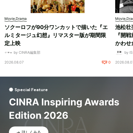
Movie,Drama
Movie,Dr
ソクーロフが90分ワンカットで描いた『エ
池松壮
ルミタージュ幻想』リマスター版が期間限
『開戦
定上映
かわせ
by CINRA編集部
by I
2026.08.07
0
2026.08.0
Special Feature
CINRA Inspiring Awards
Edition 2026
詳しくみる