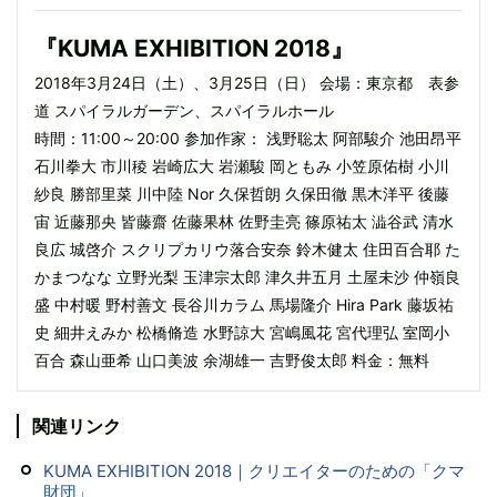
『KUMA EXHIBITION 2018』
2018年3月24日（土）、3月25日（日） 会場：東京都 表参
道 スパイラルガーデン、スパイラルホール
時間：11:00～20:00 参加作家： 浅野聡太 阿部駿介 池田昂平
石川拳大 市川稜 岩崎広大 岩瀬駿 岡ともみ 小笠原佑樹 小川
紗良 勝部里菜 川中陸 Nor 久保哲朗 久保田徹 黒木洋平 後藤
宙 近藤那央 皆藤齋 佐藤果林 佐野圭亮 篠原祐太 澁谷武 清水
良広 城啓介 スクリプカリウ落合安奈 鈴木健太 住田百合耶 た
かまつなな 立野光梨 玉津宗太郎 津久井五月 土屋未沙 仲嶺良
盛 中村暖 野村善文 長谷川カラム 馬場隆介 Hira Park 藤坂祐
史 細井えみか 松橋脩造 水野諒大 宮嶋風花 宮代理弘 室岡小
百合 森山亜希 山口美波 余湖雄一 吉野俊太郎 料金：無料
関連リンク
KUMA EXHIBITION 2018｜クリエイターのための「クマ
財団」