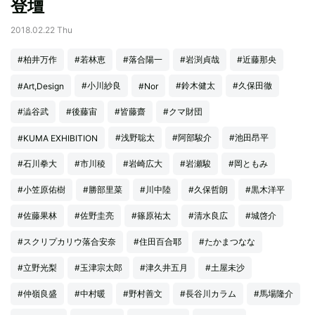
登壇
2018.02.22 Thu
#柏井万作
#若林恵
#落合陽一
#岩渕貞哉
#近藤那央
#小川紗良
#鈴木健太
#久保田徹
#Art,Design
#Nor
#澁谷武
#後藤宙
#皆藤齋
#クマ財団
#浅野聡太
#阿部駿介
#池田昂平
#KUMA EXHIBITION
#石川拳大
#市川稜
#岩崎広大
#岩瀬駿
#岡ともみ
#小笠原佑樹
#勝部里菜
#川中陸
#久保哲朗
#黒木洋平
#佐藤果林
#佐野圭亮
#篠原祐太
#清水良広
#城啓介
#スクリプカリウ落合安奈
#住田百合耶
#たかまつなな
#立野光梨
#玉津宗太郎
#津久井五月
#土屋未沙
#仲嶺良盛
#中村暖
#野村善文
#長谷川カラム
#馬場隆介