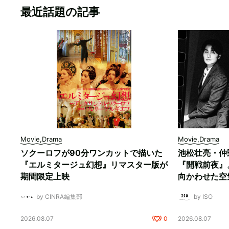
最近話題の記事
Movie,Drama
Movie,Drama
ソクーロフが90分ワンカットで描いた
池松壮亮・仲
『エルミタージュ幻想』リマスター版が
『開戦前夜』
期間限定上映
向かわせた空
by CINRA編集部
by ISO
2026.08.07
0
2026.08.07