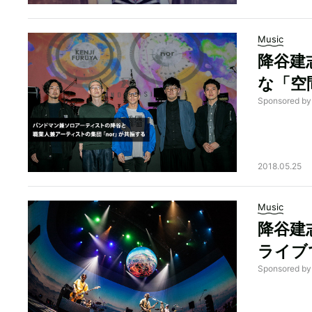
Music
降谷建
な「空
Sponsored b
2018.05.25
Music
降谷建
ライブ
Sponsored b