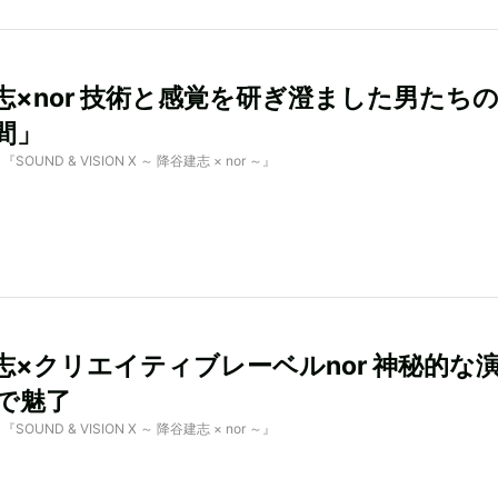
志×nor 技術と感覚を研ぎ澄ました男たち
間」
y 『SOUND & VISION X ～ 降谷建志 × nor ～』
志×クリエイティブレーベルnor 神秘的な
で魅了
y 『SOUND & VISION X ～ 降谷建志 × nor ～』