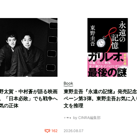
Book
野太賀・中村蒼が語る映画
東野圭吾『永遠の記憶』発売記念
。「日本必敗」でも戦争へ
ペーン第3弾。東野圭吾お気に入
気の正体
文を推理
by CINRA編集部
162
2026.08.07