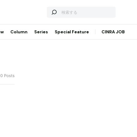
ew
Column
Series
Special Feature
CINRA JOB
10 Posts