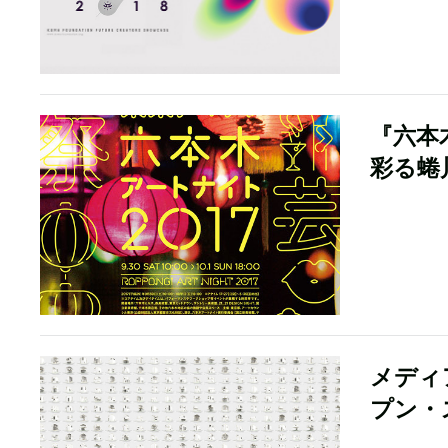
『六本
彩る蜷
メディ
プン・