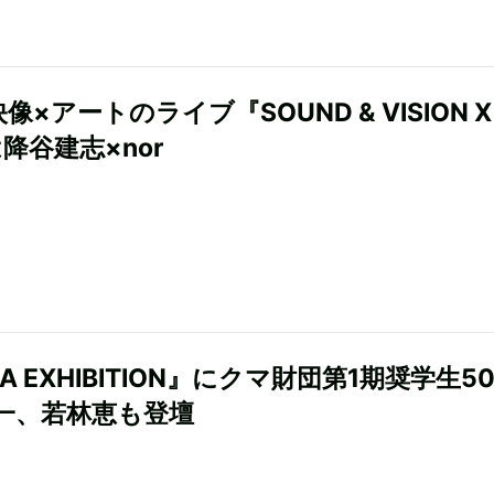
像×アートのライブ『SOUND & VISION 
降谷建志×nor
A EXHIBITION』にクマ財団第1期奨学生
一、若林恵も登壇