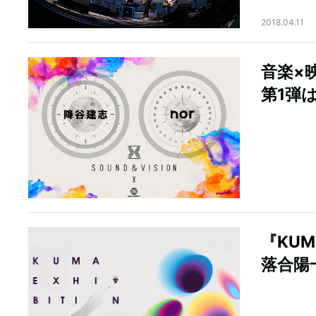
2018.04.11
音楽×映
第1弾は
『KUM
落合陽