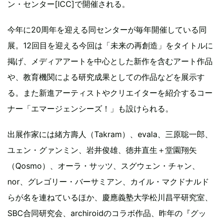
ン・センター[ICC]で開催される。
今年に20周年を迎える同センターが毎年開催している同
展。12回目を迎える今回は「未来の再創造」をタイトルに
掲げ、メディアアートを中心とした新作を含むアート作品
や、教育機関による研究成果としての作品などを展示す
る。また新進アーティストやクリエイターを紹介するコー
ナー「エマージェンシーズ！」も設けられる。
出展作家には緒方壽人（Takram）、evala、三原聡一郎、
ユェン・グァンミン、岩井俊雄、徳井直生＋堂園翔矢
（Qosmo）、オーラ・サッツ、スグウェン・チャン、
nor、グレゴリー・バーサミアン、カイル・マクドナルド
らが名を連ねているほか、慶應義塾大学松川昌平研究室、
SBC合同研究会、archiroidのコラボ作品、昨年の『グッ