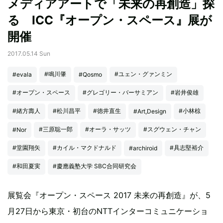
メディアアートで「未来の再創造」探
る ICC『オープン・スペース』展が
開催
2017.05.14 Sun
#鳴川肇
#ユェン・グァンミン
#evala
#Qosmo
#オープン・スペース
#グレゴリー・バーサミアン
#岩井俊雄
#緒方壽人
#松川昌平
#徳井直生
#小林椋
#Art,Design
#三原聡一郎
#オーラ・サッツ
#スグウェン・チャン
#Nor
#堂園翔矢
#カイル・マクドナルド
#具志堅裕介
#archiroid
#和田夏実
#慶應義塾大学 SBC合同研究会
展覧会『オープン・スペース 2017 未来の再創造』が、5
月27日から東京・初台のNTTインターコミュニケーショ