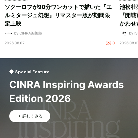
ソクーロフが90分ワンカットで描いた『エ
池松壮
ルミタージュ幻想』リマスター版が期間限
『開戦
定上映
かわせ
by CINRA編集部
by I
2026.08.07
0
2026.08.0
Special Feature
CINRA Inspiring Awards
Edition 2026
詳しくみる