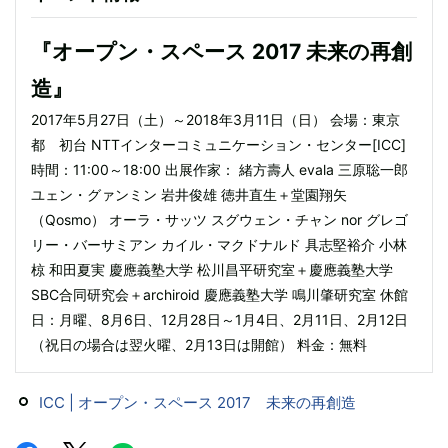
『オープン・スペース 2017 未来の再創
造』
2017年5月27日（土）～2018年3月11日（日） 会場：東京
都 初台 NTTインターコミュニケーション・センター[ICC]
時間：11:00～18:00 出展作家： 緒方壽人 evala 三原聡一郎
ユェン・グァンミン 岩井俊雄 徳井直生＋堂園翔矢
（Qosmo） オーラ・サッツ スグウェン・チャン nor グレゴ
リー・バーサミアン カイル・マクドナルド 具志堅裕介 小林
椋 和田夏実 慶應義塾大学 松川昌平研究室＋慶應義塾大学
SBC合同研究会＋archiroid 慶應義塾大学 鳴川肇研究室 休館
日：月曜、8月6日、12月28日～1月4日、2月11日、2月12日
（祝日の場合は翌火曜、2月13日は開館） 料金：無料
ICC | オープン・スペース 2017 未来の再創造