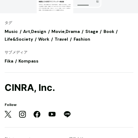
タグ
Music
Art,Design
Movie,Drama
Stage
Book
Life&Society
Work
Travel
Fashion
サブメディア
Fika
Kompass
CINRA, Inc.
Follow