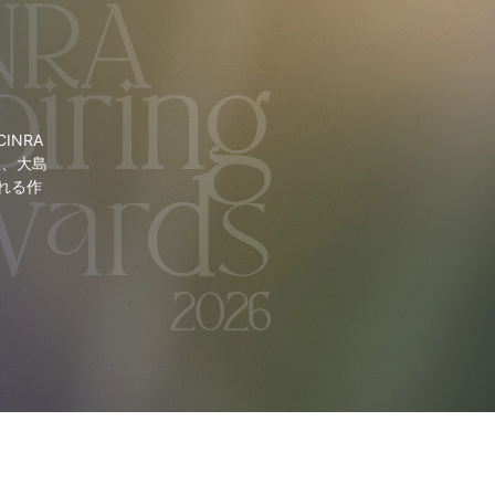
NRA
里、大島
れる作