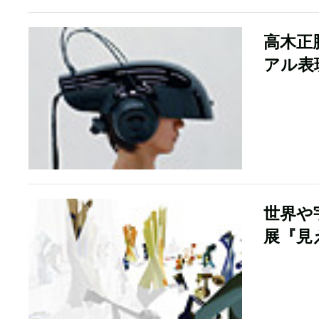
高木正
アル表
世界や
展『見