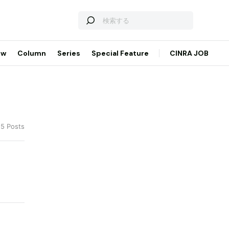
ew
Column
Series
Special Feature
CINRA JOB
 5 Posts