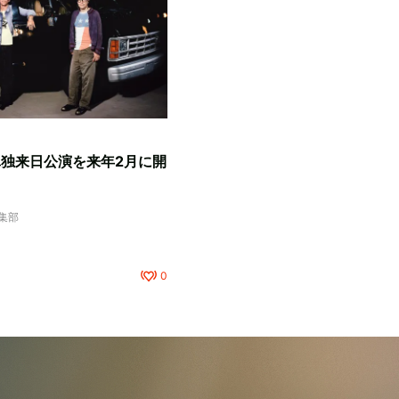
、単独来日公演を来年2月に開
編集部
0