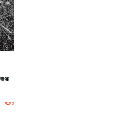
ら
で開催
0