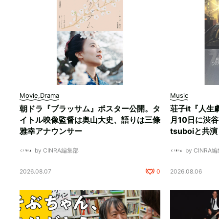
Movie,Drama
Music
朝ドラ『ブラッサム』ポスター公開。タ
荘子it『人生
イトル映像監督は奥山大史、語りは三條
月10日に渋谷W
雅幸アナウンサー
tsuboiと共演
by CINRA編集部
by CINRA
2026.08.07
0
2026.08.06