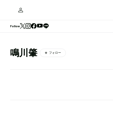
Follow
鳴川肇
フォロー