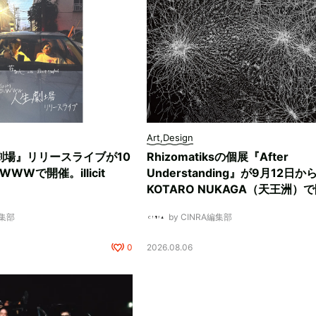
Art,Design
劇場』リリースライブが10
Rhizomatiksの個展『After
WWで開催。illicit
Understanding』が9月12日か
KOTARO NUKAGA（天王洲）
編集部
by CINRA編集部
0
2026.08.06