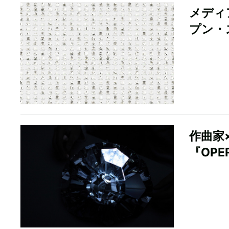
メディ
プン・
作曲家
『OPER