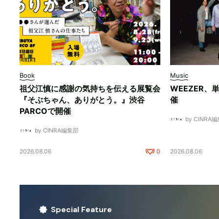
Book
Music
祖父江慎に感謝の気持ちを伝える展覧会
WEEZER
『そぶちゃん、ありがとう。』渋谷
催
PARCOで開催
by CINRA
by CINRA編集部
2026.08.06
0
2026.08.06
Special Feature