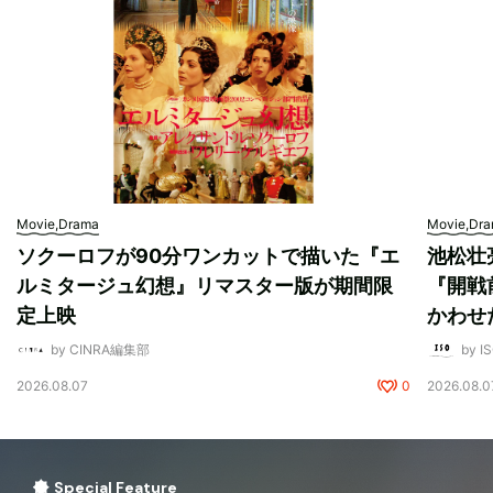
Movie,Drama
Movie,Dr
ソクーロフが90分ワンカットで描いた『エ
池松壮
ルミタージュ幻想』リマスター版が期間限
『開戦
定上映
かわせ
by CINRA編集部
by I
2026.08.07
0
2026.08.0
Special Feature