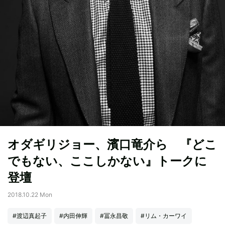
オダギリジョー、濱口竜介ら 『どこ
でもない、ここしかない』トークに
登壇
2018.10.22 Mon
#渡辺真起子
#内田伸輝
#冨永昌敬
#リム・カーワイ