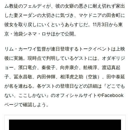
ム教徒のフェルディが、彼の女癖の悪さに耐え切れず家出
した妻ヌーダンの大切さに気づき、マケドニアの田舎町に
彼女を取り戻しにいくというあらすじだ。11月3日から東
京・池袋シネマ・ロサほかで公開。
リム・カーワイ監督が連日登壇するトークイベントは上映
後に実施。現時点で判明しているゲストには、オダギリジ
ョー、濱口竜介、秦俊子、向井康介、舩橋淳、渡辺真起
子、冨永昌敬、内田伸輝、相澤虎之助（空族）、田中泰延
が名を連ねる。各ゲストの登壇日などの詳細は『どこでも
ない、ここしかない』のオフィシャルサイトやFacebook
ページで確認しよう。