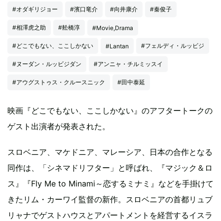
#オダギリジョー
#濱口竜介
#向井康介
#秦俊子
#相澤虎之助
#舩橋淳
#Movie,Drama
#どこでもない、ここしかない
#フェルディ・ルッビジ
#Lantan
#ヌーダン・ルッビジダン
#アンニャ・チルミッスイ
#アウグストゥス・クルースニック
#田中泰延
映画『どこでもない、ここしかない』のアフタートークの
ゲスト出演者が発表された。
スロベニア、マケドニア、マレーシア、日本の合作となる
同作は、「シネマドリフター」と呼ばれ、『マジック＆ロ
ス』『Fly Me to Minami～恋するミナミ』などを手掛けて
きたリム・カーワイ監督の新作。スロベニアの首都リュブ
リャナでゲストハウスとアパートメントを経営するイスラ