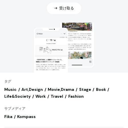
受け取る
タグ
Music
Art,Design
Movie,Drama
Stage
Book
Life&Society
Work
Travel
Fashion
サブメディア
Fika
Kompass