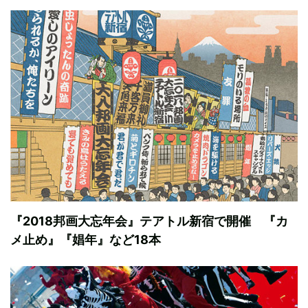
『2018邦画大忘年会』テアトル新宿で開催 『カ
メ止め』『娼年』など18本