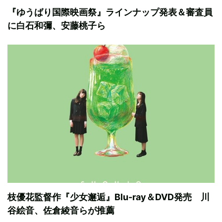
『ゆうばり国際映画祭』ラインナップ発表＆審査員
に白石和彌、安藤桃子ら
枝優花監督作『少女邂逅』Blu-ray＆DVD発売 川
谷絵音、佐倉綾音らが推薦