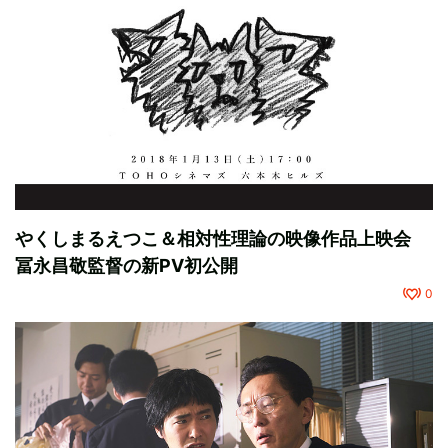
やくしまるえつこ＆相対性理論の映像作品上映会
冨永昌敬監督の新PV初公開
0