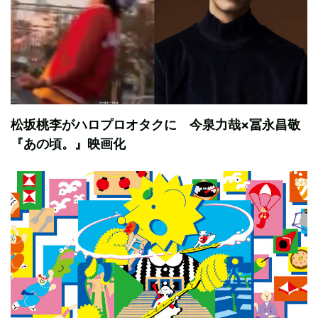
松坂桃李がハロプロオタクに 今泉力哉×冨永昌敬
『あの頃。』映画化