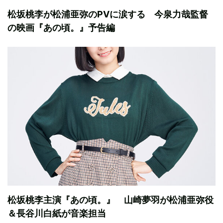
松坂桃李が松浦亜弥のPVに涙する 今泉力哉監督
の映画『あの頃。』予告編
松坂桃李主演『あの頃。』 山崎夢羽が松浦亜弥役
＆長谷川白紙が音楽担当