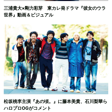
三浦貴大×剛力彩芽 東カレ発ドラマ『彼女のウラ
世界』動画＆ビジュアル
松坂桃李主演『あの頃。』に藤本美貴、石川梨華ら
ハロプロOGがコメント