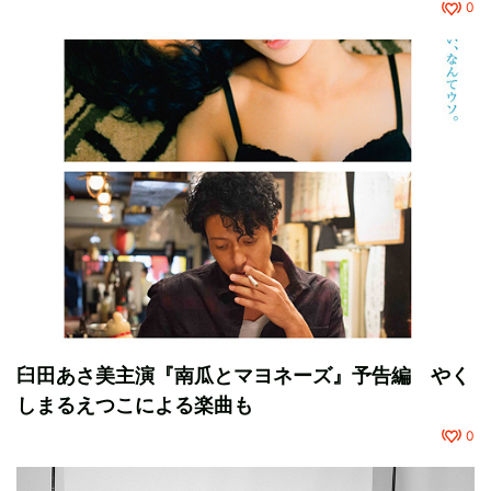
0
臼田あさ美主演『南瓜とマヨネーズ』予告編 やく
しまるえつこによる楽曲も
0