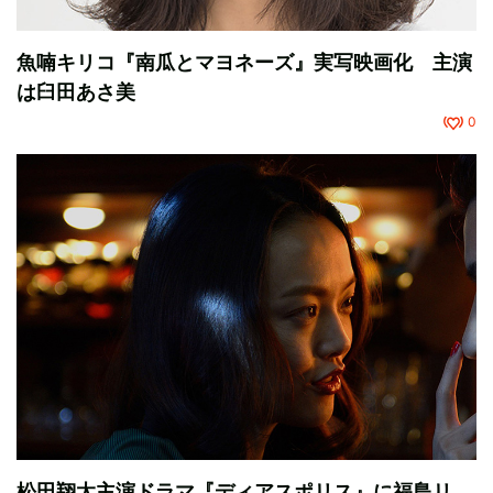
魚喃キリコ『南瓜とマヨネーズ』実写映画化 主演
は臼田あさ美
0
松田翔太主演ドラマ『ディアスポリス』に福島リ