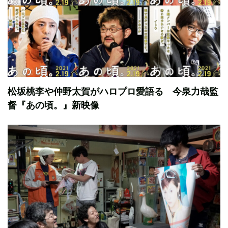
松坂桃李や仲野太賀がハロプロ愛語る 今泉力哉監
督『あの頃。』新映像