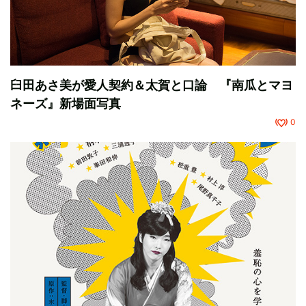
臼田あさ美が愛人契約＆太賀と口論 『南瓜とマヨ
ネーズ』新場面写真
0