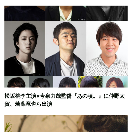
松坂桃李主演×今泉力哉監督『あの頃。』に仲野太
賀、若葉竜也ら出演