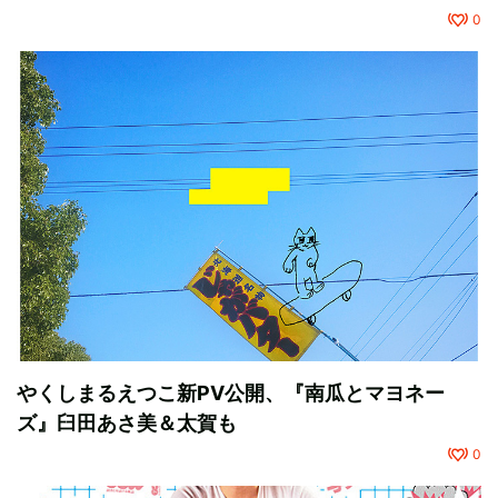
0
やくしまるえつこ新PV公開、『南瓜とマヨネー
ズ』臼田あさ美＆太賀も
0