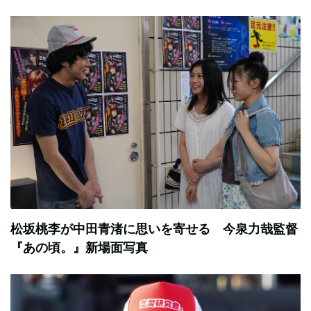
松坂桃李が中田青渚に思いを寄せる 今泉力哉監督
『あの頃。』新場面写真