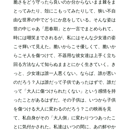
脆さをどう守ったら良いのか分からないまま棘をま
とってみたり、殻にこもってみたりして、狭い不自
由な世界の中でどうにか息をしている。そんな姿は
世の中じゃあ「思春期」とか一言でまとめられて、
時には嘲笑までされるが、私にはそんな少女達の姿
こそ輝いて見えた。脆いからこそ優しくて、脆いか
らこそ人を傷つけて、不器用な彼女達は上手く立ち
回る方法なんて知らぬままとにかく生きていく。き
っと、少女達は誰一人悪くない。ならば、誰が悪い
のだろう？人は誰だって子供であったはずで、誰だ
って「大人に傷つけられたくない」という感情を持
ったことがあるはずだ。その子供は、いつから子供
を傷つける大人に変わるのだろう？この映画を見
て、私自身がその「大人側」に変わりつつあったこ
とに気付かされた。私達はいつの間に、あの鮮やか