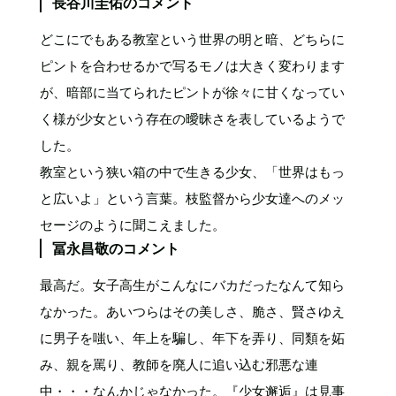
長谷川圭佑のコメント
どこにでもある教室という世界の明と暗、どちらに
ピントを合わせるかで写るモノは大きく変わります
が、暗部に当てられたピントが徐々に甘くなってい
く様が少女という存在の曖昧さを表しているようで
した。
教室という狭い箱の中で生きる少女、「世界はもっ
と広いよ」という言葉。枝監督から少女達へのメッ
セージのように聞こえました。
冨永昌敬のコメント
最高だ。女子高生がこんなにバカだったなんて知ら
なかった。あいつらはその美しさ、脆さ、賢さゆえ
に男子を嗤い、年上を騙し、年下を弄り、同類を妬
み、親を罵り、教師を廃人に追い込む邪悪な連
中・・・なんかじゃなかった。『少女邂逅』は見事