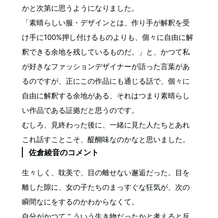
かと次第に思うようになりました。
「素晴らしい服・デザインとは、作り手が解釈を受
け手に100%押し付けるものよりも、個々に自由に解
釈できる余地を残しているものだ。」と、かつて私
が好きなファッションデザイナーが語った言葉があ
るのですが、正にこの作品にも通じる話で、個々に
自由に解釈する余地がある、それはつまり素晴らし
い作品である証拠だと思うのです。
むしろ、見終わった後に、一緒に見た人たちとあれ
これ話すことこそ、醍醐味なのかなと思いました。
佐倉綾音のコメント
生々しく、耽美で、目の離せない邂逅だった。目を
離した隙に、女の子たちのまっすぐな狂気が、次の
瞬間なにをするのかわからなくて。
自分がかつてこういう生き物だったかと考えると反