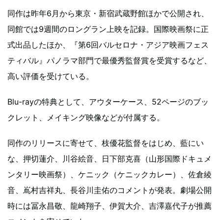
同作は昨年6月から東京・新宿武蔵野館ほかで公開され、
同館では9週間のロングラン上映を記録。国際映画祭に正
式出品したほか、『第6回バルセロナ・アジア映画フェス
ティバル』パノラマ部門で最優秀監督賞を受賞するなど、
高い評価を受けている。
Blu-rayの特典として、アウターケース、52ページのブッ
クレット、メイキング映像などが付属する。
同作のリリースに寄せて、枝優花監督をはじめ、藍にい
な、押切蓮介、川谷絵音、日下部克喜（山形国際ドキュメ
ンタリー映画祭）、ケニック（ケニックカレー）、佐倉綾
音、嶌村吉祥丸、長谷川圭佑のコメントが発表。劇場公開
時には冨永昌敬、龍崎翔子、伊賀大介、吉澤嘉代子が推薦