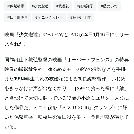
#保紫萌香
#少女邂逅
#枝優花
#龍崎翔子
#藍にいな
#日下部克喜
#ケニックカレー
#長谷川圭佑
映画『少女邂逅』のBlu-rayとDVDが本日1月16日にリリー
スされた。
同作は山下敦弘監督の映画『オーバー・フェンス』の特典
映像の撮影編集や、ゆるめるモ！のPVの撮影などを手掛
けた1994年生まれの枝優花による初長編監督作。いじめ
をきっかけに声が出なくなり、山の中で拾った蚕に「紬」
と名づけて大切に飼っている17歳の小原ミユリを主人公に
した作品だ。ミユリ役を『ミスiD 2016』グランプリに輝
いた保紫萌香、転校生の富田役をモトーラ世理奈が演じて
いる。