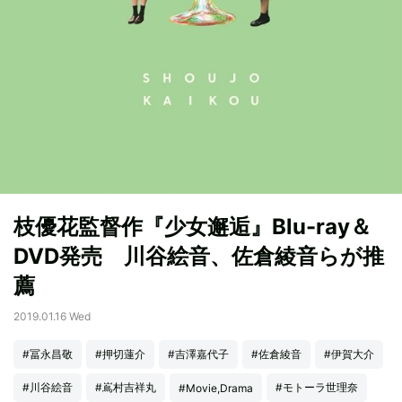
枝優花監督作『少女邂逅』Blu-ray＆
DVD発売 川谷絵音、佐倉綾音らが推
薦
2019.01.16 Wed
#冨永昌敬
#押切蓮介
#吉澤嘉代子
#佐倉綾音
#伊賀大介
#川谷絵音
#嶌村吉祥丸
#モトーラ世理奈
#Movie,Drama