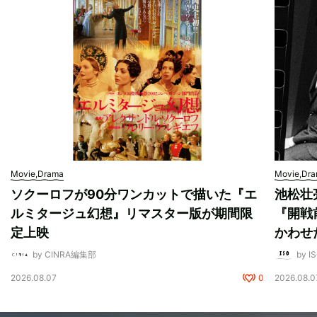
Movie,Drama
Movie,Dr
ソクーロフが90分ワンカットで描いた『エ
池松壮
ルミタージュ幻想』リマスター版が期間限
『開戦
定上映
かわせ
by CINRA編集部
by I
2026.08.07
0
2026.08.0