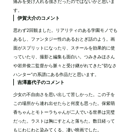
痛みを受け入れる強さだったのではないかと思いま
す。
伊賀大介のコメント
思わず2回観ました。リアリティのある学園モノでも
あるし、ファンタジー性のあるおとぎ話のよう。画
面がスプリットになったり、スチールを効果的に使
っていたり、撮影と編集も面白い。つみきみほさん
や岩井俊二監督から脈々と受け継がれてきた“切なさ
ハンター”の系譜にある作品だと思います。
吉澤嘉代子のコメント
少女の不自由さを思い出して苦しかった。この子を
この場所から連れ出せたらと何度も思った。保紫萌
香ちゃんとモトーラちゃんが二人でいる世界は完璧
だった。ラストは胸にすとんと落ちた。数日経って
もじわじわと染みてくる、凄い映画でした。