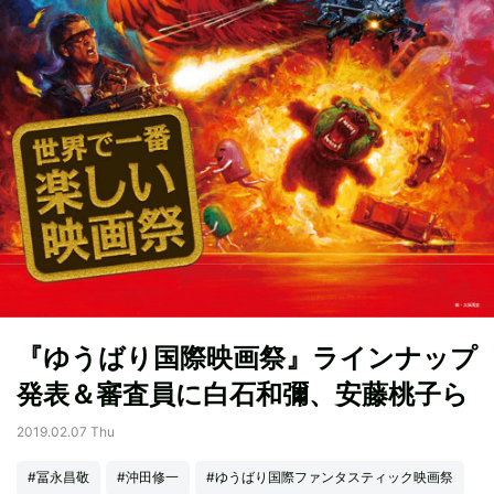
『ゆうばり国際映画祭』ラインナップ
発表＆審査員に白石和彌、安藤桃子ら
2019.02.07 Thu
#冨永昌敬
#沖田修一
#ゆうばり国際ファンタスティック映画祭