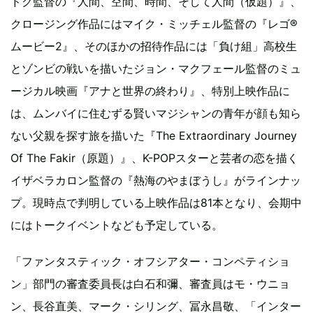
ドク監督の『人間、空間、時間、そして人間（仮題）』、
クロージング作品にはマイク・ミッチェル監督の『レゴ®
ムービー2』、そのほかの招待作品には「負け組」高校生
とゾンビの戦いを描いたジョン・マクフェール監督のミュ
ージカル映画『アナと世界の終わり』、特別上映作品に
は、ムンバイに住むずる賢いマジシャンの青年が顔も知ら
ない父親を探す旅を描いた『The Extraordinary Journey
Of The Fakir（原題）』、K-POPスターと芸者の恋を描く
イザベラカロン監督の『熱海のやまぼうし』がラインナッ
プ。現時点で判明している上映作品は81本となり、会期中
にはトークイベントなども予定している。
「ファンタスティック・オフシアター・コンペティショ
ン」部門の審査委員長は白石和彌、審査員はモ・ウニョ
ン、長谷直美、マーク・シリング、冨永昌敬、「インター