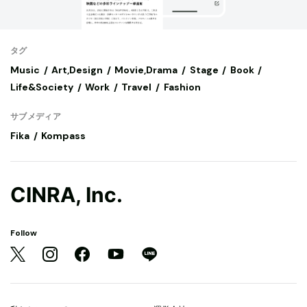
タグ
Music
Art,Design
Movie,Drama
Stage
Book
Life&Society
Work
Travel
Fashion
サブメディア
Fika
Kompass
CINRA, Inc.
Follow