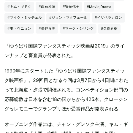
#キム・ギドク
#白石和彌
#安藤桃子
#Movie,Drama
#マイク・ミッチェル
#ジョン・マクフェール
#イザベラカロン
#モ・ウニョン
#長谷直美
#マーク・シリング
#久保直樹
『ゆうばり国際ファンタスティック映画祭2019』のライ
ンナップと審査員が発表された。
1990年にスタートした『ゆうばり国際ファンタスティッ
ク映画祭』。29回目となる今回は3月7日から4日間にわた
って北海道・夕張で開催される。コンペティション部門の
応募総数は日本を含む18の国からから425本。クロージン
グセレモニーでグランプリほか受賞作品が発表される。
オープニング作品には、チャン・グンソク主演、キム・ギ