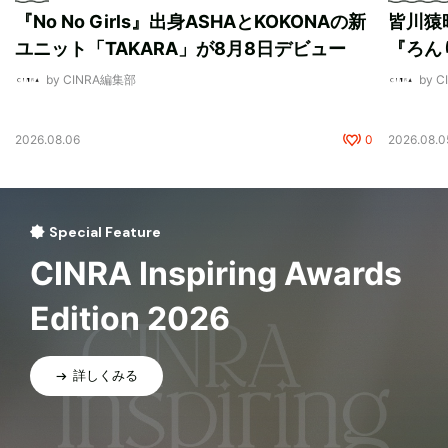
『No No Girls』出身ASHAとKOKONAの新
皆川猿
ユニット「TAKARA」が8月8日デビュー
『ろん
by CINRA編集部
by 
2026.08.06
0
2026.08.0
Special Feature
CINRA Inspiring Awards
Edition 2026
詳しくみる