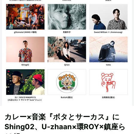
カレー×音楽『ボタとサーカス』に
Shing02、U-zhaan×環ROY×鎮座ら