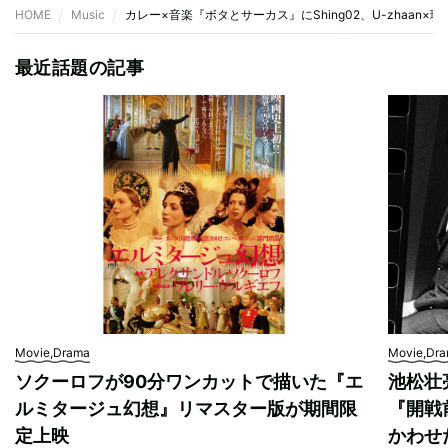
HOME
Music
カレー×音楽『ボタとサーカス』にShing02、U-zhaan×環
最近話題の記事
Movie,Drama
Movie,Dr
ソクーロフが90分ワンカットで描いた『エ
池松壮
ルミタージュ幻想』リマスター版が期間限
『開戦
定上映
かわせ