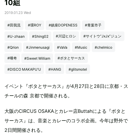
10組
2019.01.23 Wed
#田我流
#環ROY
#鎮座DOPENESS
#青葉市子
#川辺ヒロシ
#サイトウ“JxJx”ジュン
#U-zhaan
#Shing02
#Qrion
#Jinmenusagi
#VaVa
#Music
#chelmico
#唾奇
#ボタとサーカス
#Sweet William
#DISCO MAKAPU'U
#HANG
#glitsmotel
イベント『ボタとサーカス』が4月27日と28日に京都・ス
チールの森 京都で開催される。
大阪のCIRCUS OSAKAとカレー店Buttahによる『ボタと
サーカス』は、音楽とカレーのコラボ企画。今年は野外で
2日間開催される。