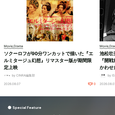
Movie,Drama
Movie,Dr
ソクーロフが90分ワンカットで描いた『エ
池松壮
ルミタージュ幻想』リマスター版が期間限
『開戦
定上映
かわせ
by CINRA編集部
by I
2026.08.07
0
2026.08.0
Special Feature