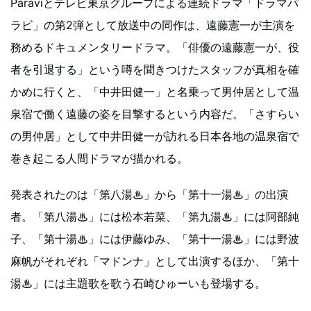
Paraviとテレビ東京グループによる連続ドラマ「ドラマパ
ラビ」の第2弾として放送中の同作は、遠藤憲一が主演を
務めるドキュメンタリードラマ。「俳優の遠藤憲一が、役
者を引退する」という噂を聞きつけたスタッフが真相を確
かめに行くと、「中井田健一」と名乗って男仲居として温
泉宿で働く遠藤の姿を目撃するという内容だ。「さすらい
の男仲居」として中井田健一が訪れる日本各地の温泉宿で
巻き起こる人間ドラマが描かれる。
発表されたのは「第八湯♨」から「第十一湯♨」の出演
者。「第八湯♨」には松本若菜、「第九湯♨」には阿部純
子、「第十湯♨」には伊藤ゆみ、「第十一湯♨」には野波
麻帆がそれぞれ「マドンナ」として出演するほか、「第十
湯♨」には主題歌を歌う石崎ひゅーいも登場する。