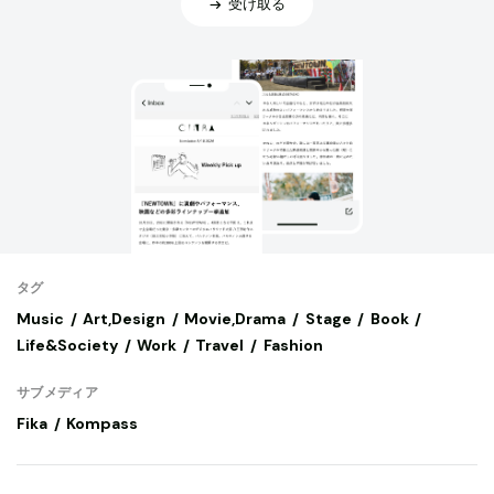
受け取る
タグ
Music
Art,Design
Movie,Drama
Stage
Book
Life&Society
Work
Travel
Fashion
サブメディア
Fika
Kompass