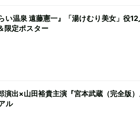
らい温泉 遠藤憲一』「湯けむり美女」役12
＆限定ポスター
郎演出×山田裕貴主演『宮本武蔵（完全版）
アル