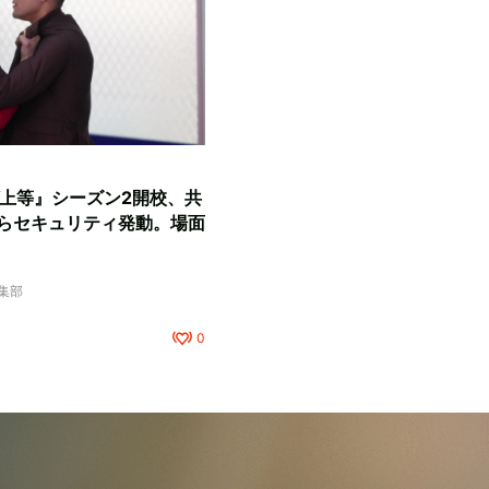
『ラヴ上等』シーズン2開校、共
らセキュリティ発動。場面
編集部
0