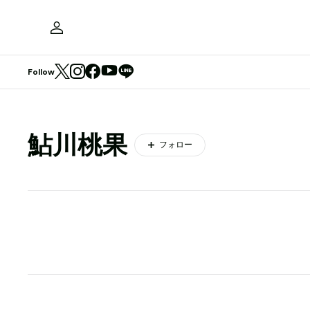
Follow
鮎川桃果
フォロー