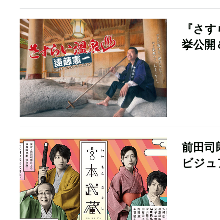
『さす
挙公開
前田司
ビジュ