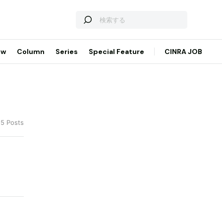
ew
Column
Series
Special Feature
CINRA JOB
 5 Posts