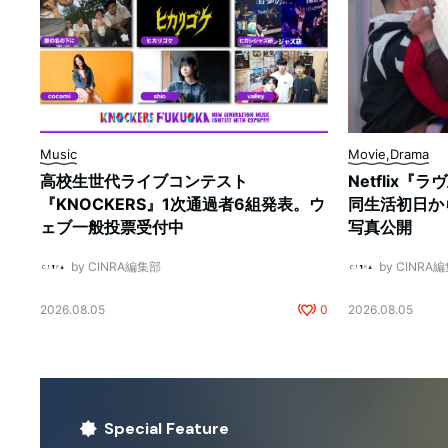
Music
Movie,Drama
高校生世代ライブコンテスト
Netflix
『KNOCKERS』1次通過者6組発表。ウ
同生活初日か
ェブ一般投票受付中
写真公開
by CINRA編集部
by CINRA
2026.08.05
0
2026.08.05
Special Feature