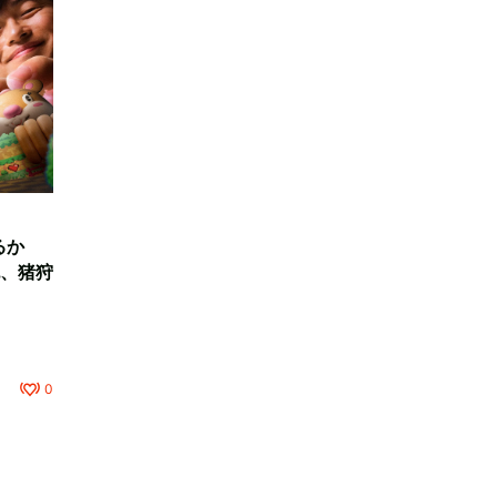
るか
、猪狩
0