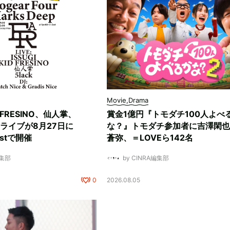
Movie,Drama
D FRESINO、仙人掌、
賞金1億円『トモダチ100人よべ
マンライブが8月27日に
な？』トモダチ参加者に吉澤閑也
Eastで開催
蒼弥、＝LOVEら142名
編集部
by CINRA編集部
0
2026.08.05