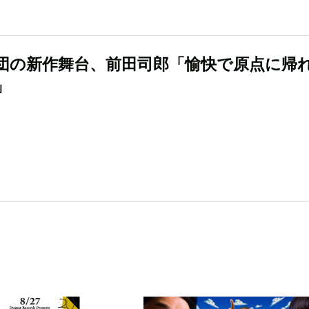
団の新作舞台、前田司郎「愉快で原点に帰
」