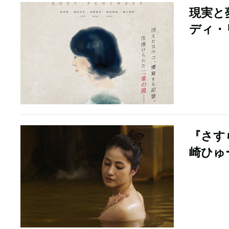
現実と
ディ・
『さす
崎ひゅ