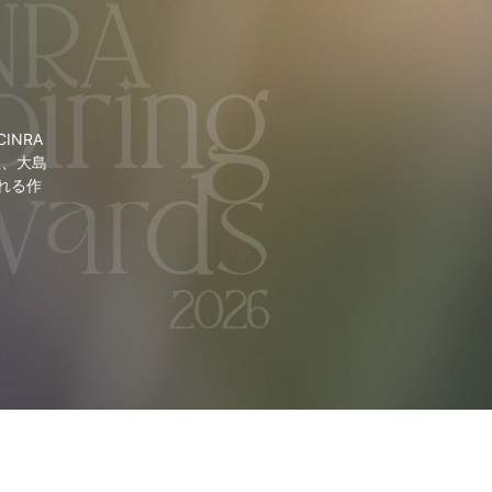
NRA
里、大島
れる作