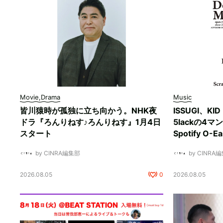
Movie,Drama
Music
皆川猿時が孤独に立ち向かう。NHK夜
ISSUGI、KI
ドラ『ろんりねす♪ろんりねす』1月4日
5lackの4
スタート
Spotify O-
by CINRA編集部
by CINRA
2026.08.05
0
2026.08.05