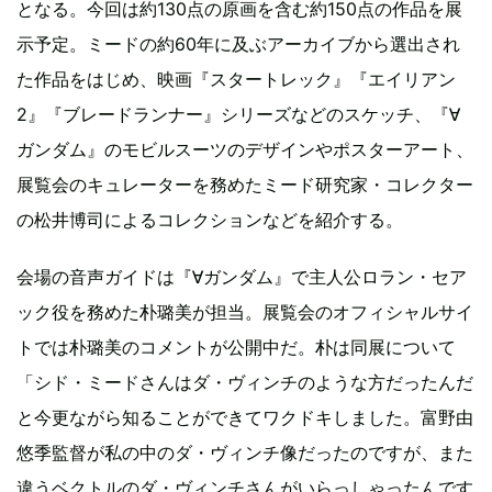
となる。今回は約130点の原画を含む約150点の作品を展
示予定。ミードの約60年に及ぶアーカイブから選出され
た作品をはじめ、映画『スタートレック』『エイリアン
2』『ブレードランナー』シリーズなどのスケッチ、『∀
ガンダム』のモビルスーツのデザインやポスターアート、
展覧会のキュレーターを務めたミード研究家・コレクター
の松井博司によるコレクションなどを紹介する。
会場の音声ガイドは『∀ガンダム』で主人公ロラン・セア
ック役を務めた朴璐美が担当。展覧会のオフィシャルサイ
トでは朴璐美のコメントが公開中だ。朴は同展について
「シド・ミードさんはダ・ヴィンチのような方だったんだ
と今更ながら知ることができてワクドキしました。富野由
悠季監督が私の中のダ・ヴィンチ像だったのですが、また
違うベクトルのダ・ヴィンチさんがいらっしゃったんです