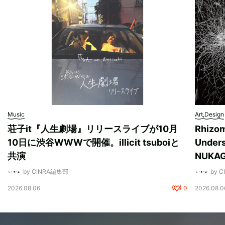
Music
Art,Design
荘子it『人生劇場』リリースライブが10月
Rhizo
10日に渋谷WWWで開催。illicit tsuboiと
Unde
共演
NUK
by CINRA編集部
by 
2026.08.06
0
2026.08.0