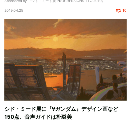
Sponsored by 『シド・ミード展 PROGRESSIONS TYO 2019』
2019.04.25
10
シド・ミード展に『∀ガンダム』デザイン画など
150点、音声ガイドは朴璐美