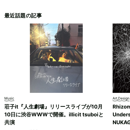
最近話題の記事
Music
Art,Design
荘子it『人生劇場』リリースライブが10月
Rhizo
10日に渋谷WWWで開催。illicit tsuboiと
Unde
共演
NUK