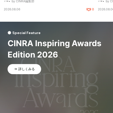
by CINRA編集部
by 
2026.08.06
0
2026.08.0
Special Feature
CINRA Inspiring Awards
Edition 2026
詳しくみる