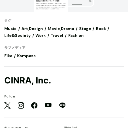
タグ
Music
Art,Design
Movie,Drama
Stage
Book
Life&Society
Work
Travel
Fashion
サブメディア
Fika
Kompass
CINRA, Inc.
Follow