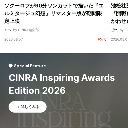
ソクーロフが90分ワンカットで描いた『エ
池松壮
ルミタージュ幻想』リマスター版が期間限
『開戦
定上映
かわせ
by CINRA編集部
by I
2026.08.07
0
2026.08.0
Special Feature
CINRA Inspiring Awards
Edition 2026
詳しくみる