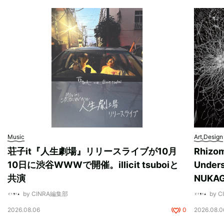
Music
Art,Design
荘子it『人生劇場』リリースライブが10月
Rhizo
10日に渋谷WWWで開催。illicit tsuboiと
Unde
共演
NUK
by CINRA編集部
by 
2026.08.06
0
2026.08.0