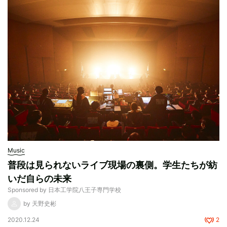
Music
普段は見られないライブ現場の裏側。学生たちが紡
いだ自らの未来
Sponsored by 日本工学院八王子専門学校
by 天野史彬
2020.12.24
2