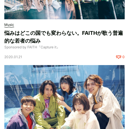
Music
悩みはどこの国でも変わらない。FAITHが歌う普遍
的な若者の悩み
Sponsored by FAITH『Capture it』
2020.01.21
0