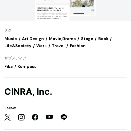
タグ
Music
Art,Design
Movie,Drama
Stage
Book
Life&Society
Work
Travel
Fashion
サブメディア
Fika
Kompass
CINRA, Inc.
Follow