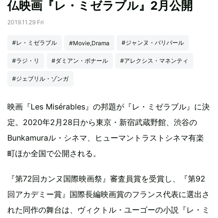
仏映画『レ・ミゼラブル』2月公開
2019.11.29 Fri
#レ・ミゼラブル
#ジャンヌ・バリバール
#Movie,Drama
#ラジ・リ
#ダミアン・ボナール
#アレクシス・マネンティ
#ジェブリル・ゾンガ
映画『Les Misérables』の邦題が『レ・ミゼラブル』に決
定。2020年2月28日から東京・新宿武蔵野館、渋谷の
Bunkamuraル・シネマ、ヒューマントラストシネマ有楽
町ほか全国で公開される。
『第72回カンヌ国際映画祭』審査員賞を受賞し、『第92
回アカデミー賞』国際長編映画賞のフランス代表に選出さ
れた同作の舞台は、ヴィクトル・ユーゴーの小説『レ・ミ