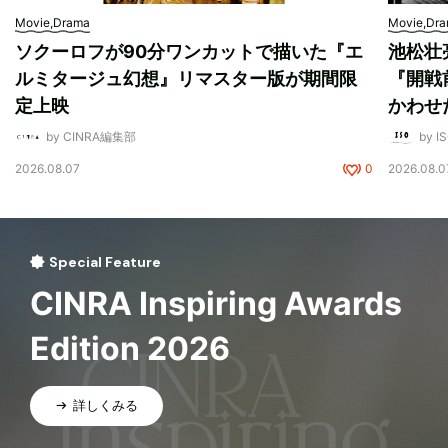
Movie,Drama
Movie,Dr
ソクーロフが90分ワンカットで描いた『エ
池松壮
ルミタージュ幻想』リマスター版が期間限
『開戦
定上映
かわせ
by CINRA編集部
by I
2026.08.07
0
2026.08.0
Special Feature
CINRA Inspiring Awards
Edition 2026
詳しくみる