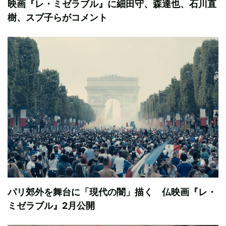
映画『レ・ミゼラブル』に細田守、森達也、石川直
樹、スプ子らがコメント
パリ郊外を舞台に「現代の闇」描く 仏映画『レ・
ミゼラブル』2月公開