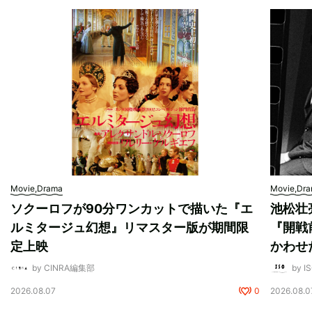
Movie,Drama
Movie,Dr
ソクーロフが90分ワンカットで描いた『エ
池松壮
ルミタージュ幻想』リマスター版が期間限
『開戦
定上映
かわせ
by CINRA編集部
by I
2026.08.07
0
2026.08.0