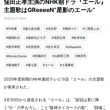
窪田正孝主演のNHK朝ドラ『エール』
主題歌はGReeeeN“星影のエール”
2020.02.17 Mon
#中村蒼
#森山直太朗
#光石研
#柴咲コウ
#二階堂ふみ
#風間杜夫
#薬師丸ひろ子
#窪田正孝
#松井玲奈
#唐沢寿明
#吉田照幸
#佐久本宝
#GReeeeN
#松園武大
#山崎育三郎
#林宏司
#Movie,Drama
#菊池桃子
#森七菜
#エール
#土屋勝裕
2020年度前期のNHK連続テレビ小説『エール』の主題歌
が発表された。
3月30日から放送される『エール』は、“栄冠は君に輝
く”や「六甲おろし」こと“阪神タイガースの歌”、「闘魂こ