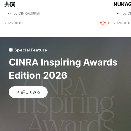
共演
NUK
by CINRA編集部
by 
2026.08.06
0
2026.08.0
Special Feature
CINRA Inspiring Awards
Edition 2026
詳しくみる