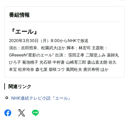
番組情報
『エール』
2020年3月30日（月）8:00からNHKで放送
演出：吉田照幸、松園武大ほか 脚本：林宏司 主題歌：
GReeeeN“星影のエール” 出演： 窪田正孝 二階堂ふみ 薬師丸
ひろ子 菊池桃子 光石研 中村蒼 山崎育三郎 森山直太朗 佐久
本宝 松井玲奈 森七菜 柴咲コウ 風間杜夫 唐沢寿明 ほか
関連リンク
NHK連続テレビ小説『エール』