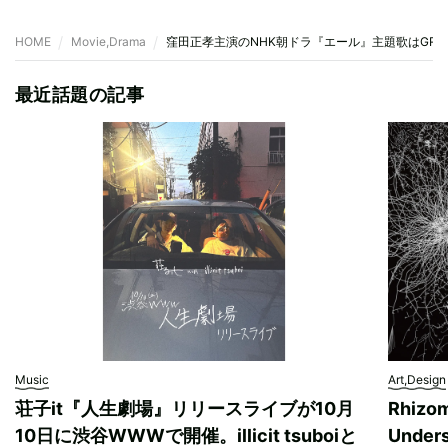
HOME
Movie,Drama
窪田正孝主演のNHK朝ドラ『エール』主題歌はGRee
最近話題の記事
Music
Art,Design
荘子it『人生劇場』リリースライブが10月
Rhizo
10日に渋谷WWWで開催。illicit tsuboiと
Unde