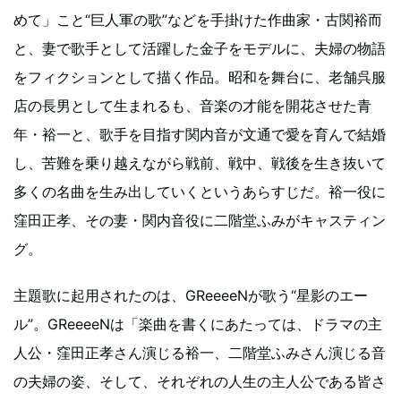
めて」こと“巨人軍の歌”などを手掛けた作曲家・古関裕而
と、妻で歌手として活躍した金子をモデルに、夫婦の物語
をフィクションとして描く作品。昭和を舞台に、老舗呉服
店の長男として生まれるも、音楽の才能を開花させた青
年・裕一と、歌手を目指す関内音が文通で愛を育んで結婚
し、苦難を乗り越えながら戦前、戦中、戦後を生き抜いて
多くの名曲を生み出していくというあらすじだ。裕一役に
窪田正孝、その妻・関内音役に二階堂ふみがキャスティン
グ。
主題歌に起用されたのは、GReeeeNが歌う“星影のエー
ル”。GReeeeNは「楽曲を書くにあたっては、ドラマの主
人公・窪田正孝さん演じる裕一、二階堂ふみさん演じる音
の夫婦の姿、そして、それぞれの人生の主人公である皆さ