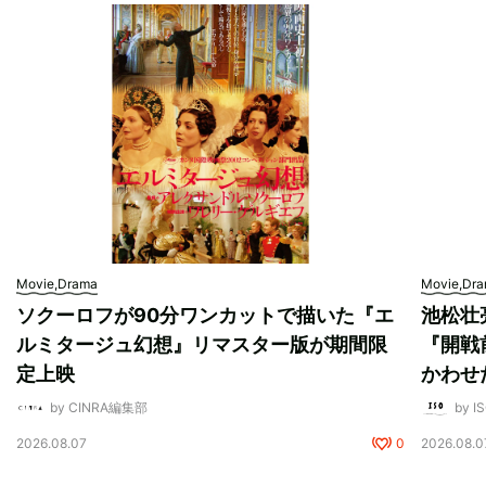
Movie,Drama
Movie,Dr
ソクーロフが90分ワンカットで描いた『エ
池松壮
ルミタージュ幻想』リマスター版が期間限
『開戦
定上映
かわせ
by CINRA編集部
by I
2026.08.07
0
2026.08.0