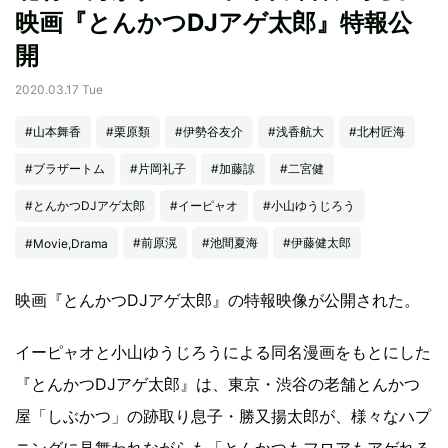
映画『とんかつDJアゲ太郎』特報公
開
2020.03.17 Tue
#山本舞香
#栗原類
#伊勢谷友介
#浅香航大
#北村匠海
#ブラザートム
#片岡礼子
#加藤諒
#二宮健
#とんかつDJアゲ太郎
#イーピャオ
#小山ゆうじろう
#前原滉
#池間夏海
#伊藤健太郎
#Movie,Drama
映画『とんかつDJアゲ太郎』の特報映像が公開された。
イーピャオと小山ゆうじろうによる同名漫画をもとにした
『とんかつDJアゲ太郎』は、東京・渋谷の老舗とんかつ
屋「しぶかつ」の跡取り息子・勝又揚太郎が、様々なハプ