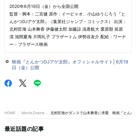
2020年6月19日（金）から全国公開
監督・脚本：二宮健 原作：イーピャオ、小山ゆうじろう『と
んかつDJアゲ太郎』（集英社ジャンプ・コミックス） 出演：
北村匠海 山本舞香 伊藤健太郎 加藤諒 浅香航大 栗原類 前原
滉 池間夏海 片岡礼子 ブラザートム 伊勢谷友介 配給：ワーナ
ー・ブラザース映画
映画『とんかつDJアゲ太郎』オフィシャルサイト| 6月19
日（金）公開
HOME
Movie,Drama
北村匠海がダンスで山本舞香に求愛 映画『とんか
最近話題の記事