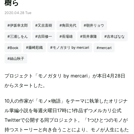
樹ら
2020.04.28 Tue
#伊坂幸太郎
#又吉直樹
#角田光代
#朝井リョウ
#三浦しをん
#吉田修一
#長場雄
#筒井康隆
#吉本ばなな
#藤崎彩織
#モノガタリ by mercari
#Book
#mercari
#絲山秋子
プロジェクト「モノガタリ by mercari」が本日4月28日
からスタートした。
10人の作家が「モノ×物語」をテーマに執筆したオリジナ
ル掌編小説を毎週火曜日17時に1作品ずつメルカリ公式
Twitterで公開する同プロジェクト。「1つひとつのモノが
持つストーリーと向き合うことにより、モノが人生にもた