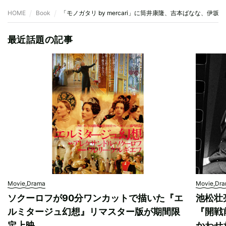
HOME
Book
「モノガタリ by mercari」に筒井康隆、吉本ばなな、伊
最近話題の記事
Movie,Drama
Movie,Dr
ソクーロフが90分ワンカットで描いた『エ
池松壮
ルミタージュ幻想』リマスター版が期間限
『開戦
定上映
かわせ