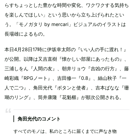
らすちょっとした豊かな時間や変化、ワクワクする気持ち
を楽しんでほしい」という思いから立ち上げられたとい
う。「モノガタリ by mercari」ビジュアルのイラストは
長場雄によるもの。
本日4月28日17時に伊坂幸太郎の『いい人の手に渡れ！』
が公開。以降は又吉直樹『懐かしい部屋にあったもの』、
三浦しをん『人間の友』、朝井リョウ『吉凶の行方』、藤
崎彩織『RPGノート』、吉田修一『0.8』、絲山秋子『一
人で二つ』、角田光代『ボタンと使者』、吉本ばなな『珊
瑚のリング』、筒井康隆『花魁櫛』が順次公開される。
角田光代のコメント
すべてのモノは、私のところに届くまでに声なき物