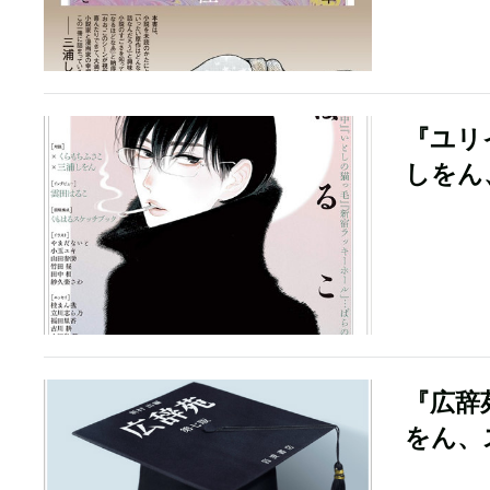
『ユリ
しをん
『広辞
をん、