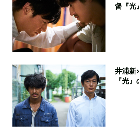
督『光
井浦新
『光』