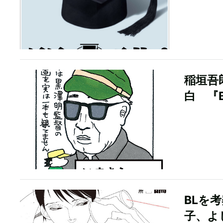
稲垣吾
白 『B
BLを
子、よ