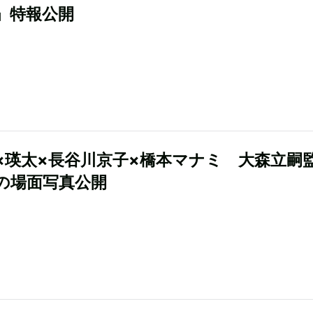
』特報公開
×瑛太×長谷川京子×橋本マナミ 大森立嗣
の場面写真公開