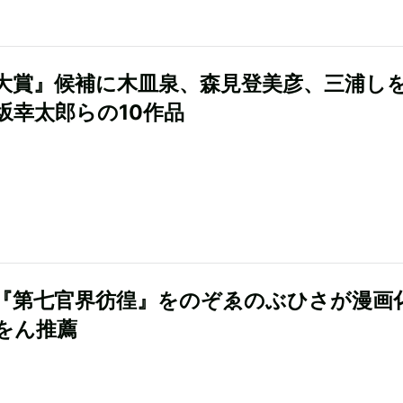
大賞』候補に木皿泉、森見登美彦、三浦し
坂幸太郎らの10作品
『第七官界彷徨』をのぞゑのぶひさが漫画
をん推薦