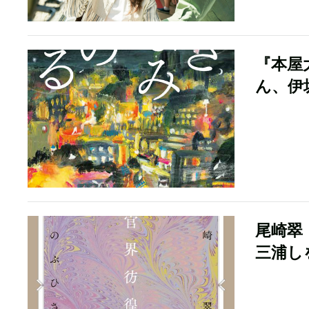
『本屋
ん、伊
尾崎翠
三浦し