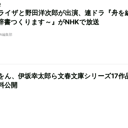
a
ライザと野田洋次郎が出演、連ドラ『舟を
辞書つくります～』がNHKで放送
NRA編集部
をん、伊坂幸太郎ら文春文庫シリーズ17作
料公開