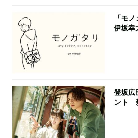
「モノガ
伊坂幸
登坂広
ント 