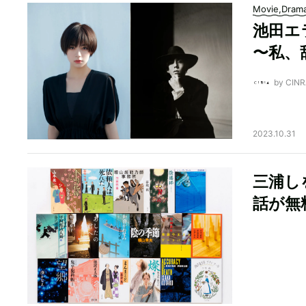
Movie,Dram
池田エ
〜私、
by CI
2023.10.31
三浦し
話が無