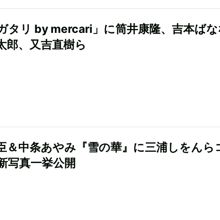
タリ by mercari」に筒井康隆、吉本ば
太郎、又吉直樹ら
臣＆中条あやみ『雪の華』に三浦しをんら
新写真一挙公開