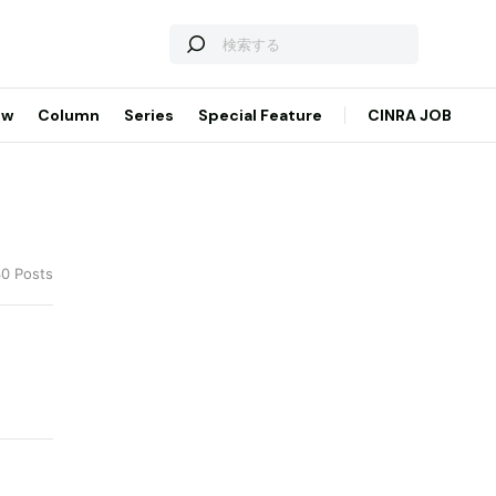
ew
Column
Series
Special Feature
CINRA JOB
30 Posts