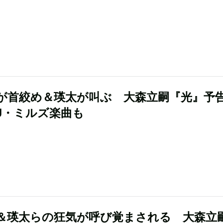
が首絞め＆瑛太が叫ぶ 大森立嗣『光』予
J・ミルズ楽曲も
＆瑛太らの狂気が呼び覚まされる 大森立