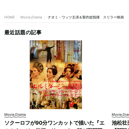
HOME
Movie,Drama
ナオミ・ワッツ主演＆製作総指揮 スリラー映画『
最近話題の記事
Movie,Drama
Movie,Dr
ソクーロフが90分ワンカットで描いた『エ
池松壮