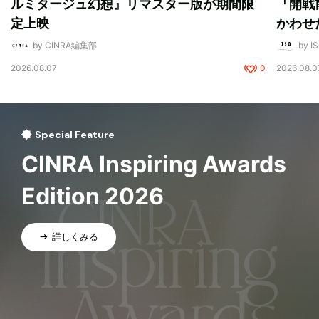
ルミタージュ幻想』リマスター版が期間限
『開戦
定上映
かわせ
by CINRA編集部
by I
2026.08.07
0
2026.08.0
Special Feature
CINRA Inspiring Awards
Edition 2026
詳しくみる