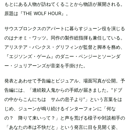
もとにある人物が訪ねてくることから物語が展開される。
原題は『THE WOLF HOUR』。
サウスブロンクスのアパートに暮らすジューン役を演じる
のはナオミ・ワッツ。同作の製作総指揮も兼任している。
アリステア・バンクス・グリフィンが監督と脚本を務め、
『エジソンズ・ゲーム』のダニー・ベンジーとソーンダ
ー・ジュリアーンズが音楽を手掛けた。
発表とあわせて予告編とビジュアル、場面写真が公開。予
告編には、「連続殺人鬼からの手紙が届きました。“ドブ
の中からこんにちは サムの息子より”」という言葉をは
じめ、ジューンが鳴り続けるインターフォンに「何な
の？ 降りて来いって？」と声を荒げる様子や対談相手の
「あなたの本は不快だと」という発言に目を見開く姿、