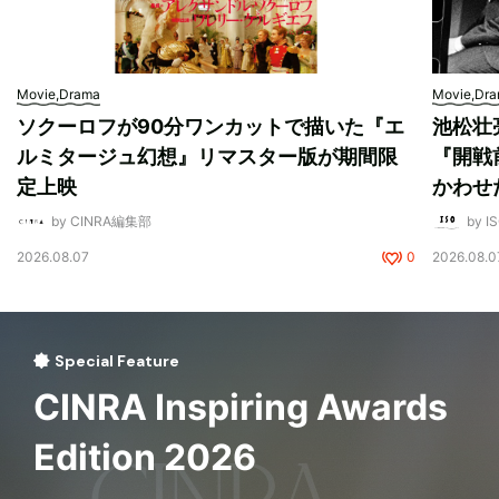
Movie,Drama
Movie,Dr
ソクーロフが90分ワンカットで描いた『エ
池松壮
ルミタージュ幻想』リマスター版が期間限
『開戦
定上映
かわせ
by CINRA編集部
by I
2026.08.07
0
2026.08.0
Special Feature
CINRA Inspiring Awards
Edition 2026