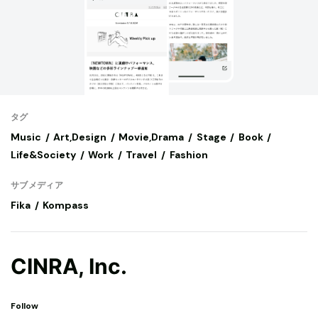
タグ
Music
Art,Design
Movie,Drama
Stage
Book
Life&Society
Work
Travel
Fashion
サブメディア
Fika
Kompass
CINRA, Inc.
Follow