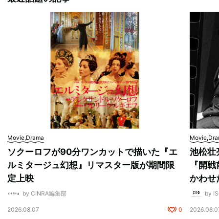
Movie,Drama
Movie,Dr
ソクーロフが90分ワンカットで描いた『エ
池松壮
ルミタージュ幻想』リマスター版が期間限
『開戦
定上映
かわせ
by CINRA編集部
by I
2026.08.07
0
2026.08.0