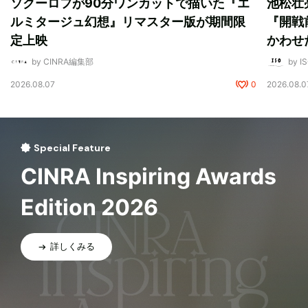
ソクーロフが90分ワンカットで描いた『エ
池松壮
ルミタージュ幻想』リマスター版が期間限
『開戦
定上映
かわせ
by CINRA編集部
by I
2026.08.07
0
2026.08.0
Special Feature
CINRA Inspiring Awards
Edition 2026
詳しくみる