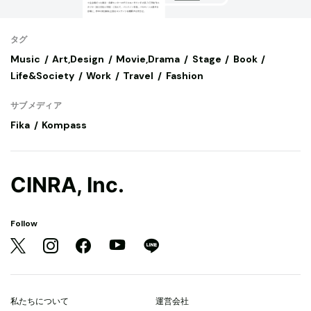
タグ
Music
Art,Design
Movie,Drama
Stage
Book
Life&Society
Work
Travel
Fashion
サブメディア
Fika
Kompass
CINRA, Inc.
Follow
私たちについて
運営会社