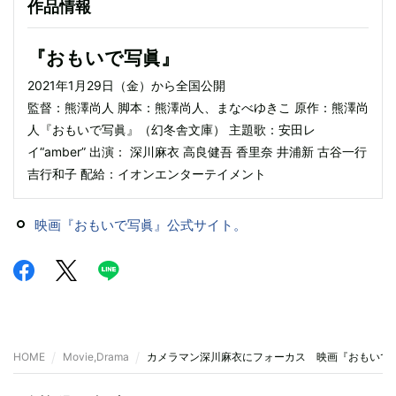
作品情報
『おもいで写眞』
2021年1月29日（金）から全国公開
監督：熊澤尚人 脚本：熊澤尚人、まなべゆきこ 原作：熊澤尚
人『おもいで写眞』（幻冬舎文庫） 主題歌：安田レ
イ“amber” 出演： 深川麻衣 高良健吾 香里奈 井浦新 古谷一行
吉行和子 配給：イオンエンターテイメント
映画『おもいで写眞』公式サイト。
HOME
Movie,Drama
カメラマン深川麻衣にフォーカス 映画『おもいで