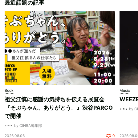
最近話題の記事
Book
Music
祖父江慎に感謝の気持ちを伝える展覧会
WEE
『そぶちゃん、ありがとう。』渋谷PARCO
by 
で開催
by CINRA編集部
2026.08.06
0
2026.08.0