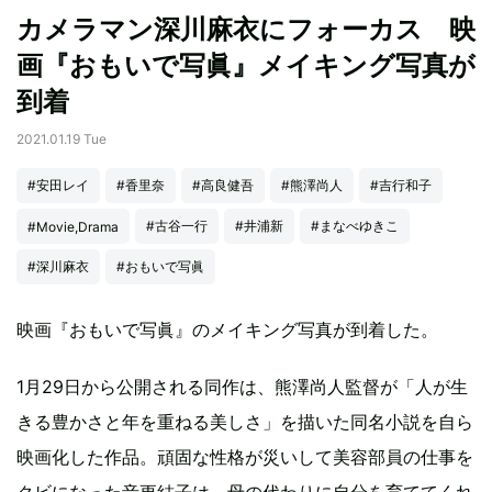
カメラマン深川麻衣にフォーカス 映
画『おもいで写眞』メイキング写真が
到着
2021.01.19 Tue
#安田レイ
#香里奈
#高良健吾
#熊澤尚人
#吉行和子
#古谷一行
#井浦新
#まなべゆきこ
#Movie,Drama
#深川麻衣
#おもいで写眞
映画『おもいで写眞』のメイキング写真が到着した。
1月29日から公開される同作は、熊澤尚人監督が「人が生
きる豊かさと年を重ねる美しさ」を描いた同名小説を自ら
映画化した作品。頑固な性格が災いして美容部員の仕事を