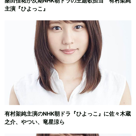
桑田佳祐が次期NHK朝ドラの主題歌担当 有村架純
主演『ひよっこ』
有村架純主演のNHK朝ドラ『ひよっこ』に佐々木蔵
之介、やつい、竜星涼ら