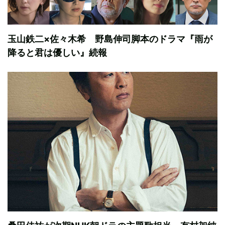
玉山鉄二×佐々木希 野島伸司脚本のドラマ『雨が
降ると君は優しい』続報