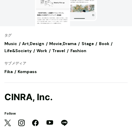
タグ
Music
Art,Design
Movie,Drama
Stage
Book
Life&Society
Work
Travel
Fashion
サブメディア
Fika
Kompass
CINRA, Inc.
Follow