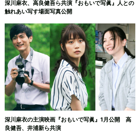
深川麻衣、高良健吾ら共演『おもいで写眞』人との
触れあい写す場面写真公開
深川麻衣の主演映画『おもいで写眞』1月公開 高
良健吾、井浦新ら共演