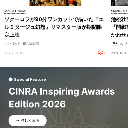
Movie,Drama
Movie,Dr
ソクーロフが90分ワンカットで描いた『エ
池松壮
ルミタージュ幻想』リマスター版が期間限
『開戦
定上映
かわせ
by CINRA編集部
by I
2026.08.07
0
2026.08.0
Special Feature
CINRA Inspiring Awards
Edition 2026
詳しくみる