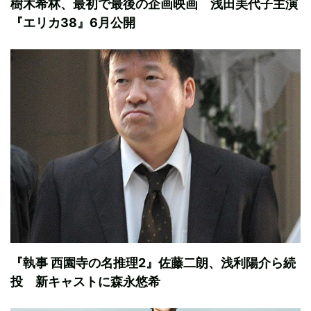
樹木希林、最初で最後の企画映画 浅田美代子主演
『エリカ38』6月公開
『執事 西園寺の名推理2』佐藤二朗、浅利陽介ら続
投 新キャストに森永悠希