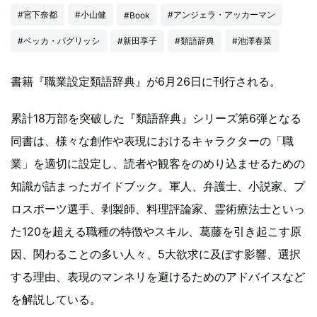
#宮下奈都
#小山健
#アンジェラ・アッカーマン
#Book
#ベッカ・パグリッシ
#新田享子
#類語辞典
#池澤春菜
書籍『職業設定類語辞典』が6月26日に刊行される。
累計18万部を突破した『類語辞典』シリーズ第6弾となる
同書は、様々な創作や表現におけるキャラクターの「職
業」を適切に設定し、読者や観客をのめり込ませるための
知識が詰まったガイドブック。軍人、弁護士、小説家、プ
ロスポーツ選手、剥製師、料理評論家、霊術療法士といっ
た120を超える職種の特徴やスキル、葛藤を引き起こす原
因、関わることの多い人々、5大欲求に及ぼす影響、選択
する理由、表現のマンネリを避けるためのアドバイスなど
を解説している。