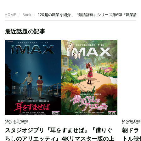
HOME
Book
120超の職業を紹介、『類語辞典』シリーズ第6弾『職業設
最近話題の記事
Movie,Drama
Movie,Dr
スタジオジブリ『耳をすませば』『借りぐ
朝ドラ
らしのアリエッティ』4Kリマスター版の上
トル映